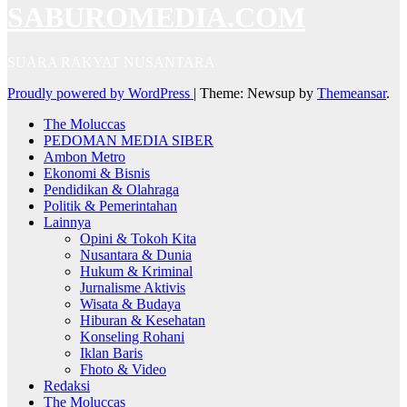
SABUROMEDIA.COM
SUARA RAKYAT NUSANTARA
Proudly powered by WordPress
|
Theme: Newsup by
Themeansar
.
The Moluccas
PEDOMAN MEDIA SIBER
Ambon Metro
Ekonomi & Bisnis
Pendidikan & Olahraga
Politik & Pemerintahan
Lainnya
Opini & Tokoh Kita
Nusantara & Dunia
Hukum & Kriminal
Jurnalisme Aktivis
Wisata & Budaya
Hiburan & Kesehatan
Konseling Rohani
Iklan Baris
Fhoto & Video
Redaksi
The Moluccas