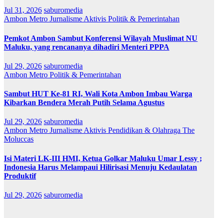
Jul 31, 2026
saburomedia
Ambon Metro
Jurnalisme Aktivis
Politik & Pemerintahan
Pemkot Ambon Sambut Konferensi Wilayah Muslimat NU
Maluku, yang rencananya dihadiri Menteri PPPA
Jul 29, 2026
saburomedia
Ambon Metro
Politik & Pemerintahan
Sambut HUT Ke-81 RI, Wali Kota Ambon Imbau Warga
Kibarkan Bendera Merah Putih Selama Agustus
Jul 29, 2026
saburomedia
Ambon Metro
Jurnalisme Aktivis
Pendidikan & Olahraga
The
Moluccas
Isi Materi LK-III HMI, Ketua Golkar Maluku Umar Lessy ;
Indonesia Harus Melampaui Hilirisasi Menuju Kedaulatan
Produktif
Jul 29, 2026
saburomedia