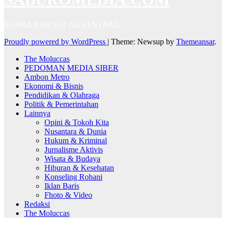
SUARA RAKYAT NUSANTARA
Proudly powered by WordPress
|
Theme: Newsup by
Themeansar
.
The Moluccas
PEDOMAN MEDIA SIBER
Ambon Metro
Ekonomi & Bisnis
Pendidikan & Olahraga
Politik & Pemerintahan
Lainnya
Opini & Tokoh Kita
Nusantara & Dunia
Hukum & Kriminal
Jurnalisme Aktivis
Wisata & Budaya
Hiburan & Kesehatan
Konseling Rohani
Iklan Baris
Fhoto & Video
Redaksi
The Moluccas