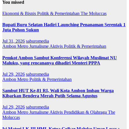
You missed
Ekonomi & Bisnis
Politik & Pemerintahan
The Moluccas
Bupati Buru Selatan Hadiri Launching Penanaman Serentak 1
Juta Pohon Sukun
Jul 31, 2026
saburomedia
Ambon Metro
Jurnalisme Aktivis
Politik & Pemerintahan
Pemkot Ambon Sambut Konferensi Wilayah Muslimat NU
Maluku, yang rencananya dihadiri Menteri PPPA
Jul 29, 2026
saburomedia
Ambon Metro
Politik & Pemerintahan
Sambut HUT Ke-81 RI, Wali Kota Ambon Imbau Warga
Kibarkan Bendera Merah Putih Selama Agustus
Jul 29, 2026
saburomedia
Ambon Metro
Jurnalisme Aktivis
Pendidikan & Olahraga
The
Moluccas
Isi Materi LK-III HMI, Ketua Golkar Maluku Umar Lessy ;