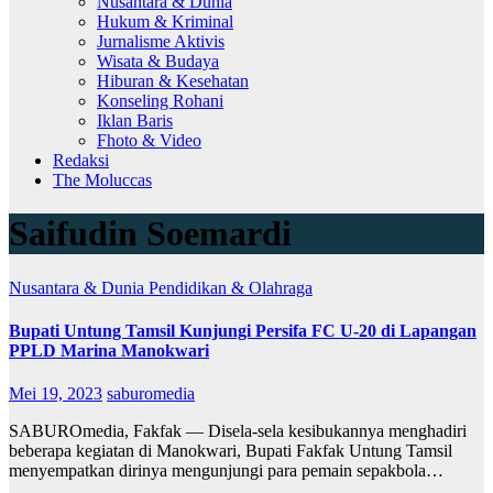
Nusantara & Dunia
Hukum & Kriminal
Jurnalisme Aktivis
Wisata & Budaya
Hiburan & Kesehatan
Konseling Rohani
Iklan Baris
Fhoto & Video
Redaksi
The Moluccas
Saifudin Soemardi
Nusantara & Dunia
Pendidikan & Olahraga
Bupati Untung Tamsil Kunjungi Persifa FC U-20 di Lapangan
PPLD Marina Manokwari
Mei 19, 2023
saburomedia
SABUROmedia, Fakfak — Disela-sela kesibukannya menghadiri
beberapa kegiatan di Manokwari, Bupati Fakfak Untung Tamsil
menyempatkan dirinya mengunjungi para pemain sepakbola…