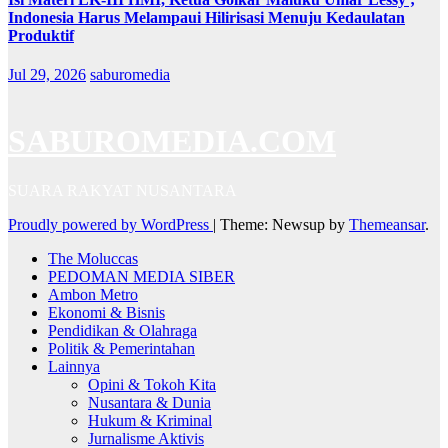
Indonesia Harus Melampaui Hilirisasi Menuju Kedaulatan
Produktif
Jul 29, 2026
saburomedia
SABUROMEDIA.COM
SUARA RAKYAT NUSANTARA
Proudly powered by WordPress
|
Theme: Newsup by
Themeansar
.
The Moluccas
PEDOMAN MEDIA SIBER
Ambon Metro
Ekonomi & Bisnis
Pendidikan & Olahraga
Politik & Pemerintahan
Lainnya
Opini & Tokoh Kita
Nusantara & Dunia
Hukum & Kriminal
Jurnalisme Aktivis