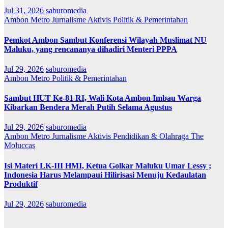
Jul 31, 2026
saburomedia
Ambon Metro
Jurnalisme Aktivis
Politik & Pemerintahan
Pemkot Ambon Sambut Konferensi Wilayah Muslimat NU
Maluku, yang rencananya dihadiri Menteri PPPA
Jul 29, 2026
saburomedia
Ambon Metro
Politik & Pemerintahan
Sambut HUT Ke-81 RI, Wali Kota Ambon Imbau Warga
Kibarkan Bendera Merah Putih Selama Agustus
Jul 29, 2026
saburomedia
Ambon Metro
Jurnalisme Aktivis
Pendidikan & Olahraga
The
Moluccas
Isi Materi LK-III HMI, Ketua Golkar Maluku Umar Lessy ;
Indonesia Harus Melampaui Hilirisasi Menuju Kedaulatan
Produktif
Jul 29, 2026
saburomedia