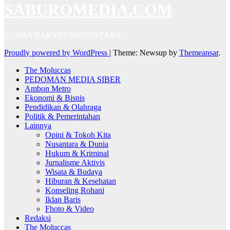
SABUROMEDIA.COM
SUARA RAKYAT NUSANTARA
Proudly powered by WordPress
|
Theme: Newsup by
Themeansar
.
The Moluccas
PEDOMAN MEDIA SIBER
Ambon Metro
Ekonomi & Bisnis
Pendidikan & Olahraga
Politik & Pemerintahan
Lainnya
Opini & Tokoh Kita
Nusantara & Dunia
Hukum & Kriminal
Jurnalisme Aktivis
Wisata & Budaya
Hiburan & Kesehatan
Konseling Rohani
Iklan Baris
Fhoto & Video
Redaksi
The Moluccas