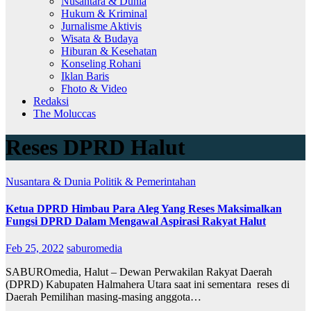
Nusantara & Dunia
Hukum & Kriminal
Jurnalisme Aktivis
Wisata & Budaya
Hiburan & Kesehatan
Konseling Rohani
Iklan Baris
Fhoto & Video
Redaksi
The Moluccas
Reses DPRD Halut
Nusantara & Dunia
Politik & Pemerintahan
Ketua DPRD Himbau Para Aleg Yang Reses Maksimalkan
Fungsi DPRD Dalam Mengawal Aspirasi Rakyat Halut
Feb 25, 2022
saburomedia
SABUROmedia, Halut – Dewan Perwakilan Rakyat Daerah
(DPRD) Kabupaten Halmahera Utara saat ini sementara reses di
Daerah Pemilihan masing-masing anggota…