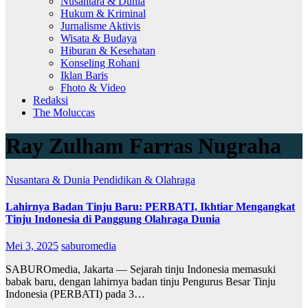
Nusantara & Dunia
Hukum & Kriminal
Jurnalisme Aktivis
Wisata & Budaya
Hiburan & Kesehatan
Konseling Rohani
Iklan Baris
Fhoto & Video
Redaksi
The Moluccas
Ray Zulham Farras Nugraha
Nusantara & Dunia
Pendidikan & Olahraga
Lahirnya Badan Tinju Baru: PERBATI, Ikhtiar Mengangkat
Tinju Indonesia di Panggung Olahraga Dunia
Mei 3, 2025
saburomedia
SABUROmedia, Jakarta — Sejarah tinju Indonesia memasuki
babak baru, dengan lahirnya badan tinju Pengurus Besar Tinju
Indonesia (PERBATI) pada 3…