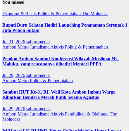
You missed
Ekonomi & Bisnis
Politik & Pemerintahan
The Moluccas
Bupati Buru Selatan Hadiri Launching Penanaman Serentak 1
Juta Pohon Sukun
Jul 31, 2026
saburomedia
Ambon Metro
Jurnalisme Aktivis
Politik & Pemerintahan
Pemkot Ambon Sambut Konferensi Wilayah Muslimat NU
Maluku, yang rencananya dihadiri Menteri PPPA
Jul 29, 2026
saburomedia
Ambon Metro
Politik & Pemerintahan
Sambut HUT Ke-81 RI, Wali Kota Ambon Imbau Warga
Kibarkan Bendera Merah Putih Selama Agustus
Jul 29, 2026
saburomedia
Ambon Metro
Jurnalisme Aktivis
Pendidikan & Olahraga
The
Moluccas
Isi Materi LK-III HMI, Ketua Golkar Maluku Umar Lessy ;