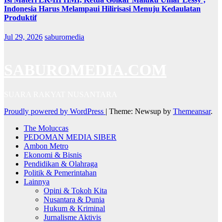
Indonesia Harus Melampaui Hilirisasi Menuju Kedaulatan
Produktif
Jul 29, 2026
saburomedia
SABUROMEDIA.COM
SUARA RAKYAT NUSANTARA
Proudly powered by WordPress
|
Theme: Newsup by
Themeansar
.
The Moluccas
PEDOMAN MEDIA SIBER
Ambon Metro
Ekonomi & Bisnis
Pendidikan & Olahraga
Politik & Pemerintahan
Lainnya
Opini & Tokoh Kita
Nusantara & Dunia
Hukum & Kriminal
Jurnalisme Aktivis