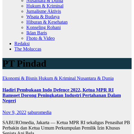
Nusantara & Dunia
Hukum & Kriminal
Jurnalisme Aktivis
Wisata & Budaya
Hiburan & Kesehatan
Konseling Rohani
Iklan Baris
Fhoto & Video
Redaksi
The Moluccas
PT Pindad
Ekonomi & Bisnis
Hukum & Kriminal
Nusantara & Dunia
Hadiri Pembukaan Indo Defence 2022, Ketua MPR RI
Bamsoet Dorong Peningkatan Industri Pertahanan Dalam
Negeri
Nov 9, 2022
saburomedia
SABUROmedia, Jakarta — Ketua MPR RI sekaligus Penasihat PB
Perbakin dan Ketua Umum Perkumpulan Pemilik Izin Khusus
Senjata Api Bela…