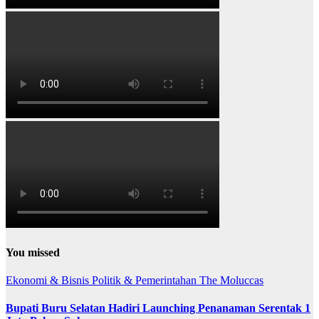
You missed
Ekonomi & Bisnis
Politik & Pemerintahan
The Moluccas
Bupati Buru Selatan Hadiri Launching Penanaman Serentak 1