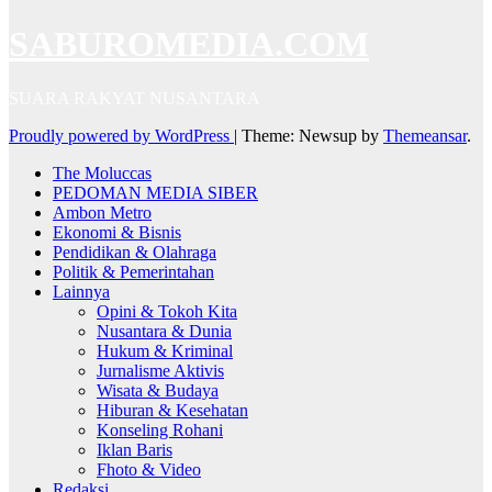
SABUROMEDIA.COM
SUARA RAKYAT NUSANTARA
Proudly powered by WordPress
|
Theme: Newsup by
Themeansar
.
The Moluccas
PEDOMAN MEDIA SIBER
Ambon Metro
Ekonomi & Bisnis
Pendidikan & Olahraga
Politik & Pemerintahan
Lainnya
Opini & Tokoh Kita
Nusantara & Dunia
Hukum & Kriminal
Jurnalisme Aktivis
Wisata & Budaya
Hiburan & Kesehatan
Konseling Rohani
Iklan Baris
Fhoto & Video
Redaksi