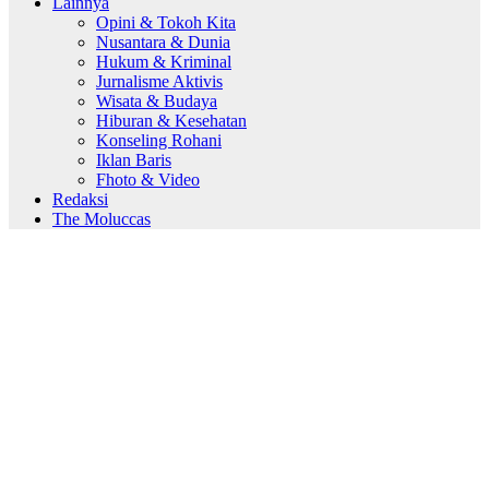
Lainnya
Opini & Tokoh Kita
Nusantara & Dunia
Hukum & Kriminal
Jurnalisme Aktivis
Wisata & Budaya
Hiburan & Kesehatan
Konseling Rohani
Iklan Baris
Fhoto & Video
Redaksi
The Moluccas