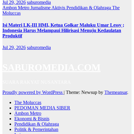
Jul 29, 2026
saburomedia
Ambon Metro
Jurnalisme Aktivis
Pendidikan & Olahraga
The
Moluccas
Isi Materi LK-III HMI, Ketua Golkar Maluku Umar Lessy ;
Indonesia Harus Melampaui Hilirisasi Menuju Kedaulatan
Produktif
Jul 29, 2026
saburomedia
SABUROMEDIA.COM
SUARA RAKYAT NUSANTARA
Proudly powered by WordPress
|
Theme: Newsup by
Themeansar
.
The Moluccas
PEDOMAN MEDIA SIBER
Ambon Metro
Ekonomi & Bisnis
Pendidikan & Olahraga
Politik & Pemerintahan