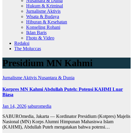
Nusantara & Dunia
Hukum & Kriminal
Jurnalisme Aktivis
Wisata & Budaya
Hiburan & Kesehatan
Konseling Rohani
Iklan Baris
Fhoto & Video
Redaksi
The Moluccas
Presidium MN Kahmi
Jurnalisme Aktivis
Nusantara & Dunia
Korpres MN Kahmi Abdullah Puteh: Potensi KAHMI Luar
Biasa
Jan 14, 2026
saburomedia
SABUROmedia, Jakarta — Kordinator Presidium (Kotpres) Majelis
Nasional (MN) Korps Alumni Himpunan Mahasiswa Islam
(KAHMI), Abdullah Puteh mengatakan bahwa potensi…