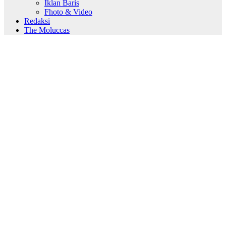
Iklan Baris
Fhoto & Video
Redaksi
The Moluccas