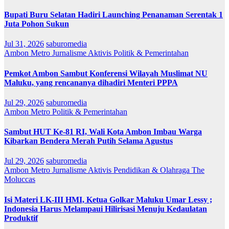
Bupati Buru Selatan Hadiri Launching Penanaman Serentak 1
Juta Pohon Sukun
Jul 31, 2026
saburomedia
Ambon Metro
Jurnalisme Aktivis
Politik & Pemerintahan
Pemkot Ambon Sambut Konferensi Wilayah Muslimat NU
Maluku, yang rencananya dihadiri Menteri PPPA
Jul 29, 2026
saburomedia
Ambon Metro
Politik & Pemerintahan
Sambut HUT Ke-81 RI, Wali Kota Ambon Imbau Warga
Kibarkan Bendera Merah Putih Selama Agustus
Jul 29, 2026
saburomedia
Ambon Metro
Jurnalisme Aktivis
Pendidikan & Olahraga
The
Moluccas
Isi Materi LK-III HMI, Ketua Golkar Maluku Umar Lessy ;
Indonesia Harus Melampaui Hilirisasi Menuju Kedaulatan
Produktif