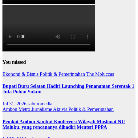
You missed
Ekonomi & Bisnis
Politik & Pemerintahan
The Moluccas
Bupati Buru Selatan Hadiri Launching Penanaman Serentak 1
Juta Pohon Sukun
Jul 31, 2026
saburomedia
Ambon Metro
Jurnalisme Aktivis
Politik & Pemerintahan
Pemkot Ambon Sambut Konferensi Wilayah Muslimat NU
Maluku, yang rencananya dihadiri Menteri PPPA