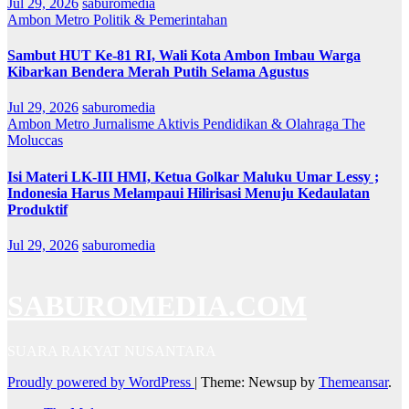
Jul 29, 2026
saburomedia
Ambon Metro
Politik & Pemerintahan
Sambut HUT Ke-81 RI, Wali Kota Ambon Imbau Warga
Kibarkan Bendera Merah Putih Selama Agustus
Jul 29, 2026
saburomedia
Ambon Metro
Jurnalisme Aktivis
Pendidikan & Olahraga
The
Moluccas
Isi Materi LK-III HMI, Ketua Golkar Maluku Umar Lessy ;
Indonesia Harus Melampaui Hilirisasi Menuju Kedaulatan
Produktif
Jul 29, 2026
saburomedia
SABUROMEDIA.COM
SUARA RAKYAT NUSANTARA
Proudly powered by WordPress
|
Theme: Newsup by
Themeansar
.