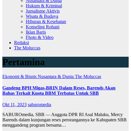
Nusantara & Dunia
Hukum & Kriminal
Jurnalisme Aktivis
Wisata & Budaya
Hiburan & Kesehatan
Konseling Rohani
Iklan Baris
Fhoto & Video
Redaksi
The Moluccas
Pertamina
Ekonomi & Bisnis
Nusantara & Dunia
The Moluccas
Gandeng BPH Migas-BRIN Dalam Reses, Barends Akan
Bahas Terkait Kuota BBM Terbatas Untuk SBB
Okt 11, 2023
saburomedia
SABUROmedia, SBB — Anggota DPR RI Asal Maluku, Mercy
Barends dalam kunjungan reses perorangannya ke Kabupaten SBB
menggandeng program bersama…