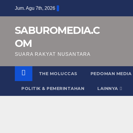
Skip
Jum. Agu 7th, 2026
to
content
SABUROMEDIA.C
OM
SUARA RAKYAT NUSANTARA
THE MOLUCCAS
PEDOMAN MEDIA 
POLITIK & PEMERINTAHAN
LAINNYA