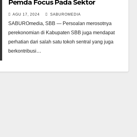
Pemda Focus Pada Sektor
Perikanan, Indag dan Pertanian
AGU 17, 2024
SABUROMEDIA
SABUROmedia, SBB — Persoalan merosotnya
perekonomian di Kabupaten SBB juga mendapat
perhatian dari salah satu tokoh sentral yang juga
berkontribusi…