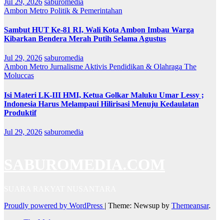
Jul 29, 2026
saburomedia
Ambon Metro
Politik & Pemerintahan
Sambut HUT Ke-81 RI, Wali Kota Ambon Imbau Warga
Kibarkan Bendera Merah Putih Selama Agustus
Jul 29, 2026
saburomedia
Ambon Metro
Jurnalisme Aktivis
Pendidikan & Olahraga
The
Moluccas
Isi Materi LK-III HMI, Ketua Golkar Maluku Umar Lessy ;
Indonesia Harus Melampaui Hilirisasi Menuju Kedaulatan
Produktif
Jul 29, 2026
saburomedia
SABUROMEDIA.COM
SUARA RAKYAT NUSANTARA
Proudly powered by WordPress
|
Theme: Newsup by
Themeansar
.