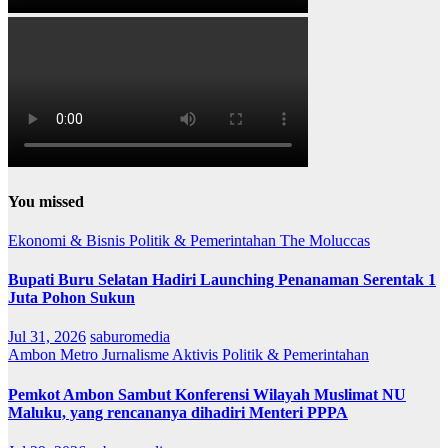
You missed
Ekonomi & Bisnis
Politik & Pemerintahan
The Moluccas
Bupati Buru Selatan Hadiri Launching Penanaman Serentak 1
Juta Pohon Sukun
Jul 31, 2026
saburomedia
Ambon Metro
Jurnalisme Aktivis
Politik & Pemerintahan
Pemkot Ambon Sambut Konferensi Wilayah Muslimat NU
Maluku, yang rencananya dihadiri Menteri PPPA