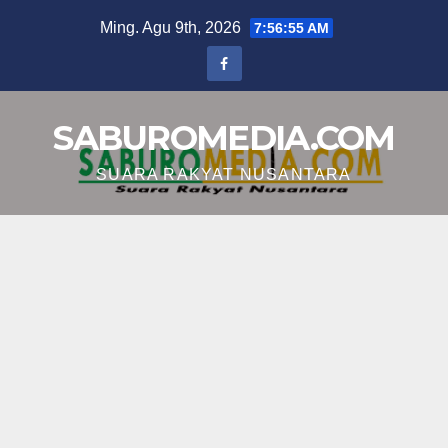
Skip
Ming. Agu 9th, 2026
7:56:56 AM
to
content
SABUROMEDIA.COM
SUARA RAKYAT NUSANTARA