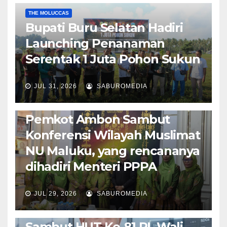
THE MOLUCCAS
Bupati Buru Selatan Hadiri
Launching Penanaman
Serentak 1 Juta Pohon Sukun
JUL 31, 2026
SABUROMEDIA
AMBON METRO
JURNALISME AKTIVIS
POLITIK & PEMERINTAHAN
Pemkot Ambon Sambut
Konferensi Wilayah Muslimat
NU Maluku, yang rencananya
dihadiri Menteri PPPA
JUL 29, 2026
SABUROMEDIA
AMBON METRO
POLITIK & PEMERINTAHAN
Sambut HUT Ke-81 RI, Wali