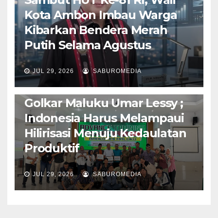
Kota Ambon Imbau Warga
Kibarkan Bendera Merah
Putih Selama Agustus
AMBON METRO
JURNALISME AKTIVIS
JUL 29, 2026
SABUROMEDIA
PENDIDIKAN & OLAHRAGA
THE MOLUCCAS
Isi Materi LK-III HMI, Ketua
Golkar Maluku Umar Lessy ;
Indonesia Harus Melampaui
Hilirisasi Menuju Kedaulatan
Produktif
JUL 29, 2026
SABUROMEDIA