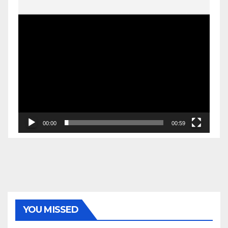
00:00
00:59
YOU MISSED
EKONOMI & BISNIS
POLITIK & PEMERINTAHAN