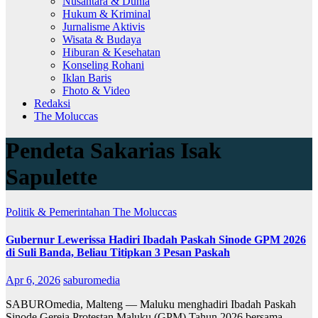
Nusantara & Dunia
Hukum & Kriminal
Jurnalisme Aktivis
Wisata & Budaya
Hiburan & Kesehatan
Konseling Rohani
Iklan Baris
Fhoto & Video
Redaksi
The Moluccas
Pendeta Sakarias Isak
Sapulette
Politik & Pemerintahan
The Moluccas
Gubernur Lewerissa Hadiri Ibadah Paskah Sinode GPM 2026
di Suli Banda, Beliau Titipkan 3 Pesan Paskah
Apr 6, 2026
saburomedia
SABUROmedia, Malteng — Maluku menghadiri Ibadah Paskah
Sinode Gereja Protestan Maluku (GPM) Tahun 2026 bersama