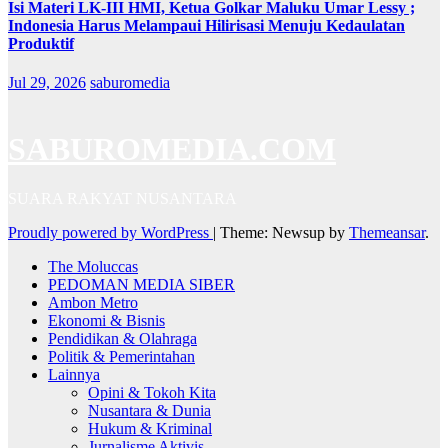
Isi Materi LK-III HMI, Ketua Golkar Maluku Umar Lessy ;
Indonesia Harus Melampaui Hilirisasi Menuju Kedaulatan
Produktif
Jul 29, 2026
saburomedia
SABUROMEDIA.COM
SUARA RAKYAT NUSANTARA
Proudly powered by WordPress
|
Theme: Newsup by
Themeansar
.
The Moluccas
PEDOMAN MEDIA SIBER
Ambon Metro
Ekonomi & Bisnis
Pendidikan & Olahraga
Politik & Pemerintahan
Lainnya
Opini & Tokoh Kita
Nusantara & Dunia
Hukum & Kriminal
Jurnalisme Aktivis