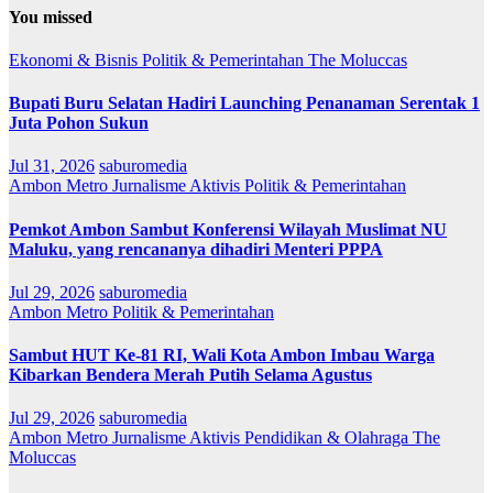
You missed
Ekonomi & Bisnis
Politik & Pemerintahan
The Moluccas
Bupati Buru Selatan Hadiri Launching Penanaman Serentak 1
Juta Pohon Sukun
Jul 31, 2026
saburomedia
Ambon Metro
Jurnalisme Aktivis
Politik & Pemerintahan
Pemkot Ambon Sambut Konferensi Wilayah Muslimat NU
Maluku, yang rencananya dihadiri Menteri PPPA
Jul 29, 2026
saburomedia
Ambon Metro
Politik & Pemerintahan
Sambut HUT Ke-81 RI, Wali Kota Ambon Imbau Warga
Kibarkan Bendera Merah Putih Selama Agustus
Jul 29, 2026
saburomedia
Ambon Metro
Jurnalisme Aktivis
Pendidikan & Olahraga
The
Moluccas