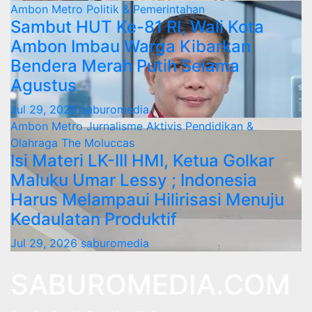
Ambon Metro
Politik & Pemerintahan
Sambut HUT Ke-81 RI, Wali Kota
Ambon Imbau Warga Kibarkan
Bendera Merah Putih Selama
Agustus
Jul 29, 2026
saburomedia
Ambon Metro
Jurnalisme Aktivis
Pendidikan &
Olahraga
The Moluccas
Isi Materi LK-III HMI, Ketua Golkar
Maluku Umar Lessy ; Indonesia
Harus Melampaui Hilirisasi Menuju
Kedaulatan Produktif
Jul 29, 2026
saburomedia
SABUROMEDIA.COM