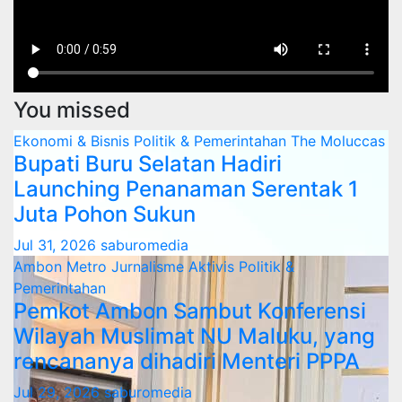
You missed
Ekonomi & Bisnis
Politik & Pemerintahan
The Moluccas
Bupati Buru Selatan Hadiri
Launching Penanaman Serentak 1
Juta Pohon Sukun
Jul 31, 2026
saburomedia
Ambon Metro
Jurnalisme Aktivis
Politik &
Pemerintahan
Pemkot Ambon Sambut Konferensi
Wilayah Muslimat NU Maluku, yang
rencananya dihadiri Menteri PPPA
Jul 29, 2026
saburomedia