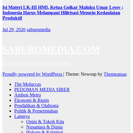
Isi Materi LK-III HMI, Ketua Golkar Maluku Umar Lessy ;
Indonesia Harus Melampaui Hilirisasi Menuju Kedaulatan
Produktif
Jul 29, 2026
saburomedia
SABUROMEDIA.COM
SUARA RAKYAT NUSANTARA
Proudly powered by WordPress
|
Theme: Newsup by
Themeansar
.
The Moluccas
PEDOMAN MEDIA SIBER
Ambon Metro
Ekonomi & Bisnis
Pendidikan & Olahraga
Politik & Pemerintahan
Lainnya
Opini & Tokoh Kita
Nusantara & Dunia
Hukum & Kriminal