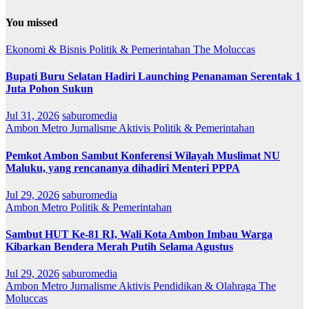
You missed
Ekonomi & Bisnis
Politik & Pemerintahan
The Moluccas
Bupati Buru Selatan Hadiri Launching Penanaman Serentak 1
Juta Pohon Sukun
Jul 31, 2026
saburomedia
Ambon Metro
Jurnalisme Aktivis
Politik & Pemerintahan
Pemkot Ambon Sambut Konferensi Wilayah Muslimat NU
Maluku, yang rencananya dihadiri Menteri PPPA
Jul 29, 2026
saburomedia
Ambon Metro
Politik & Pemerintahan
Sambut HUT Ke-81 RI, Wali Kota Ambon Imbau Warga
Kibarkan Bendera Merah Putih Selama Agustus
Jul 29, 2026
saburomedia
Ambon Metro
Jurnalisme Aktivis
Pendidikan & Olahraga
The
Moluccas