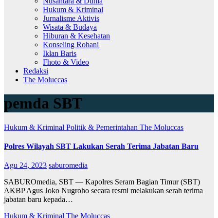
Nusantara & Dunia
Hukum & Kriminal
Jurnalisme Aktivis
Wisata & Budaya
Hiburan & Kesehatan
Konseling Rohani
Iklan Baris
Fhoto & Video
Redaksi
The Moluccas
pemda SBT
Hukum & Kriminal
Politik & Pemerintahan
The Moluccas
Polres Wilayah SBT Lakukan Serah Terima Jabatan Baru
Agu 24, 2023
saburomedia
SABUROmedia, SBT — Kapolres Seram Bagian Timur (SBT)
AKBP Agus Joko Nugroho secara resmi melakukan serah terima
jabatan baru kepada…
Hukum & Kriminal
The Moluccas