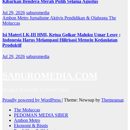
Kibarkan Bendera Merah Putih Selama Agustus
Jul 29, 2026
saburomedia
Ambon Metro
Jurnalisme Aktivis
Pendidikan & Olahraga
The
Moluccas
Isi Materi LK-III HMI, Ketua Golkar Maluku Umar Lessy ;
Indonesia Harus Melampaui Hilirisasi Menuju Kedaulatan
Produktif
Jul 29, 2026
saburomedia
SABUROMEDIA.COM
SUARA RAKYAT NUSANTARA
Proudly powered by WordPress
|
Theme: Newsup by
Themeansar
.
The Moluccas
PEDOMAN MEDIA SIBER
Ambon Metro
Ekonomi & Bisnis