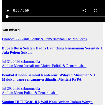
You missed
Ekonomi & Bisnis
Politik & Pemerintahan
The Moluccas
Bupati Buru Selatan Hadiri Launching Penanaman Serentak 1
Juta Pohon Sukun
Jul 31, 2026
saburomedia
Ambon Metro
Jurnalisme Aktivis
Politik & Pemerintahan
Pemkot Ambon Sambut Konferensi Wilayah Muslimat NU
Maluku, yang rencananya dihadiri Menteri PPPA
Jul 29, 2026
saburomedia
Ambon Metro
Politik & Pemerintahan
Sambut HUT Ke-81 RI, Wali Kota Ambon Imbau Warga