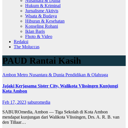
Nusantara & Dunia
Hukum & Kriminal
Jurnalisme Aktivis
Wisata & Budaya
Hiburan & Kesehatan
Konseling Rohani
Iklan Baris
Fhoto & Video
Redaksi
The Moluccas
PAUD Rantai Kasih
Ambon Metro
Nusantara & Dunia
Pendidikan & Olahraga
Jajaki Kerjasama Sister City, Walikota Vlissingen Kunjungi
Kota Ambon
Feb 17, 2023
saburomedia
SABUROmedia, Ambon — Tiga Sekolah di Kota Ambon
mendapat kunjungan dari Walikota Vlissingen, Drs. A. R. B. van
den Tillaar…