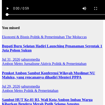
You missed
Ekonomi & Bisnis
Politik & Pemerintahan
The Moluccas
Bupati Buru Selatan Hadiri Launching Penanaman Serentak 1
Juta Pohon Sukun
Jul 31, 2026
saburomedia
Ambon Metro
Jurnalisme Aktivis
Politik & Pemerintahan
Pemkot Ambon Sambut Konferensi Wilayah Muslimat NU
Maluku, yang rencananya dihadiri Menteri PPPA
Jul 29, 2026
saburomedia
Ambon Metro
Politik & Pemerintahan
Sambut HUT Ke-81 RI, Wali Kota Ambon Imbau Warga
Kibarkan Bendera Merah Putih Selama Agustus