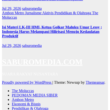
Jul 29, 2026
saburomedia
Ambon Metro
Jurnalisme Aktivis
Pendidikan & Olahraga
The
Moluccas
Isi Materi LK-III HMI, Ketua Golkar Maluku Umar Lessy ;
Indonesia Harus Melampaui Hilirisasi Menuju Kedaulatan
Produktif
Jul 29, 2026
saburomedia
SABUROMEDIA.COM
SUARA RAKYAT NUSANTARA
Proudly powered by WordPress
|
Theme: Newsup by
Themeansar
.
The Moluccas
PEDOMAN MEDIA SIBER
Ambon Metro
Ekonomi & Bisnis
Pendidikan & Olahraga