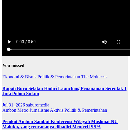
You missed
Ekonomi & Bisnis
Politik & Pemerintahan
The Moluccas
Bupati Buru Selatan Hadiri Launching Penanaman Serentak 1
Juta Pohon Sukun
Jul 31, 2026
saburomedia
Ambon Metro
Jurnalisme Aktivis
Politik & Pemerintahan
Pemkot Ambon Sambut Konferensi Wilayah Muslimat NU
Maluku, yang rencananya dihadiri Menteri PPPA