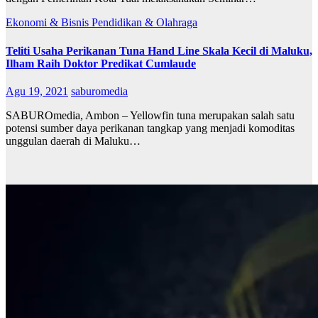
Ekonomi & Bisnis
Pendidikan & Olahraga
Teliti Usaha Perikanan Tuna Hand Line Skala Kecil di Maluku,
Ilham Raih Doktor Predikat Cumlaude
Agu 19, 2021
saburomedia
SABUROmedia, Ambon – Yellowfin tuna merupakan salah satu
potensi sumber daya perikanan tangkap yang menjadi komoditas
unggulan daerah di Maluku…