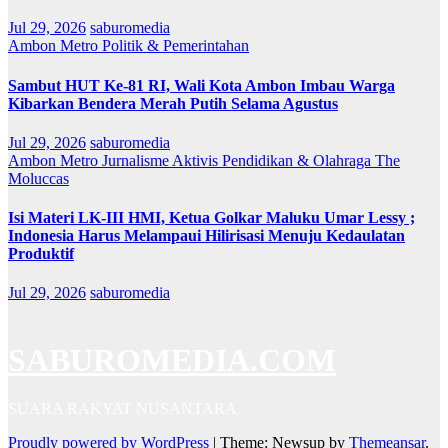
Jul 29, 2026
saburomedia
Ambon Metro
Politik & Pemerintahan
Sambut HUT Ke-81 RI, Wali Kota Ambon Imbau Warga
Kibarkan Bendera Merah Putih Selama Agustus
Jul 29, 2026
saburomedia
Ambon Metro
Jurnalisme Aktivis
Pendidikan & Olahraga
The
Moluccas
Isi Materi LK-III HMI, Ketua Golkar Maluku Umar Lessy ;
Indonesia Harus Melampaui Hilirisasi Menuju Kedaulatan
Produktif
Jul 29, 2026
saburomedia
SABUROMEDIA.COM
SUARA RAKYAT NUSANTARA
Proudly powered by WordPress
|
Theme: Newsup by
Themeansar
.