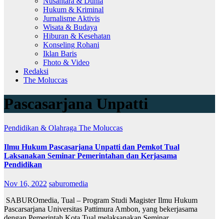
Nusantara & Dunia
Hukum & Kriminal
Jurnalisme Aktivis
Wisata & Budaya
Hiburan & Kesehatan
Konseling Rohani
Iklan Baris
Fhoto & Video
Redaksi
The Moluccas
Pascasarjana Unpatti
Pendidikan & Olahraga
The Moluccas
Ilmu Hukum Pascasarjana Unpatti dan Pemkot Tual
Laksanakan Seminar Pemerintahan dan Kerjasama
Pendidikan
Nov 16, 2022
saburomedia
SABUROmedia, Tual – Program Studi Magister Ilmu Hukum
Pascarsarjana Universitas Pattimura Ambon, yang bekerjasama
dengan Pemerintah Kota Tual melaksanakan Seminar…