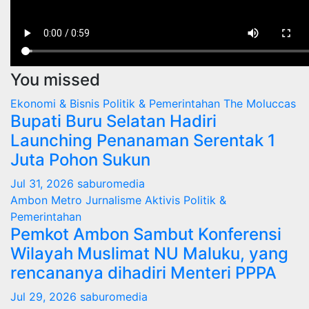
You missed
Ekonomi & Bisnis
Politik & Pemerintahan
The Moluccas
Bupati Buru Selatan Hadiri
Launching Penanaman Serentak 1
Juta Pohon Sukun
Jul 31, 2026
saburomedia
Ambon Metro
Jurnalisme Aktivis
Politik &
Pemerintahan
Pemkot Ambon Sambut Konferensi
Wilayah Muslimat NU Maluku, yang
rencananya dihadiri Menteri PPPA
Jul 29, 2026
saburomedia