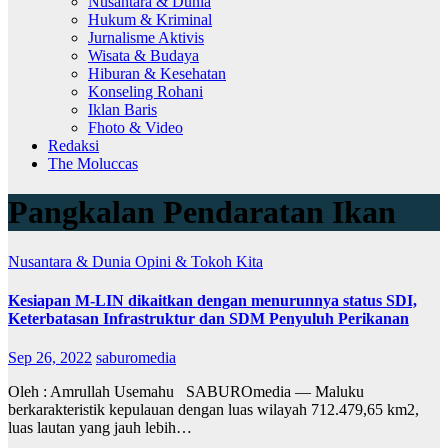
Nusantara & Dunia
Hukum & Kriminal
Jurnalisme Aktivis
Wisata & Budaya
Hiburan & Kesehatan
Konseling Rohani
Iklan Baris
Fhoto & Video
Redaksi
The Moluccas
Pangkalan Pendaratan Ikan
Nusantara & Dunia
Opini & Tokoh Kita
Kesiapan M-LIN dikaitkan dengan menurunnya status SDI,
Keterbatasan Infrastruktur dan SDM Penyuluh Perikanan
Sep 26, 2022
saburomedia
Oleh : Amrullah Usemahu SABUROmedia — Maluku
berkarakteristik kepulauan dengan luas wilayah 712.479,65 km2,
luas lautan yang jauh lebih…