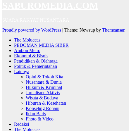
SABUROMEDIA.COM
SUARA RAKYAT NUSANTARA
Proudly powered by WordPress
|
Theme: Newsup by
Themeansar
.
The Moluccas
PEDOMAN MEDIA SIBER
Ambon Metro
Ekonomi & Bisnis
Pendidikan & Olahraga
Politik & Pemerintahan
Lainnya
Opini & Tokoh Kita
Nusantara & Dunia
Hukum & Kriminal
Jurnalisme Aktivis
Wisata & Budaya
Hiburan & Kesehatan
Konseling Rohani
Iklan Baris
Fhoto & Video
Redaksi
The Moluccas