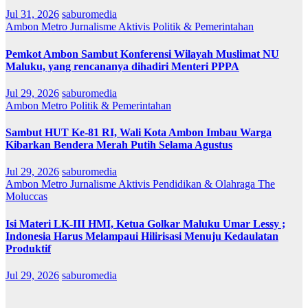
Jul 31, 2026
saburomedia
Ambon Metro
Jurnalisme Aktivis
Politik & Pemerintahan
Pemkot Ambon Sambut Konferensi Wilayah Muslimat NU
Maluku, yang rencananya dihadiri Menteri PPPA
Jul 29, 2026
saburomedia
Ambon Metro
Politik & Pemerintahan
Sambut HUT Ke-81 RI, Wali Kota Ambon Imbau Warga
Kibarkan Bendera Merah Putih Selama Agustus
Jul 29, 2026
saburomedia
Ambon Metro
Jurnalisme Aktivis
Pendidikan & Olahraga
The
Moluccas
Isi Materi LK-III HMI, Ketua Golkar Maluku Umar Lessy ;
Indonesia Harus Melampaui Hilirisasi Menuju Kedaulatan
Produktif
Jul 29, 2026
saburomedia