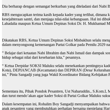
Dia berharap dengan semangat berkurban yang diteladani dari Nabi I
RBS mengucapkan terima kasih kepada kader yang terlibat, dimana 
kesejahteraan santri, dan menjaga nilai-nilai kebangsaan. Hal ini d
Lahadalia maupun Ketua Umum Depinas Soksi Dr. H. Mukhamad Misba
Dikatakan RBS, Ketua Umum Depinas Soksi Misbakhun selalu mengin
dalam menyongsong kemenangan Partai Golkar pada Pemilu 2029 nan
” Belajar dari ketaatan Nabi Iibrahim dan Nabi Ismail dan dampak so
hidup sebagai nilai dari keseharian kita,” pesannya.
“ Ketua Derpidar SOKSI Maluku selalu menekankan pentingnya kader
Kota), DEPIANCAB (Kecamatan) dan DEPIRAN (Desa/ Kelurahan) Maluk
ini,” Pinta Sangadji yang juga Wakil Koordinator Bidang Kebijaka
Sementara itu, Pihak Pondok Pesantren, Ust Naharuddin., S.Kom.I,
dan turut mendo’akan agar kader Soksi di Partai Golkar Maluku sukse
Dalam kesempatan ini, Rohalim Boy Sangadji menyampaikan bahwa b
anak pesantren yang membutuhkan perhatian bersama menjelang Hari