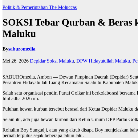
Politik & Pemerintahan
The Moluccas
SOKSI Tebar Qurban & Beras k
Maluku
By
saburomedia
Mei 26, 2026
Depidar Soksi Maluku
,
DPW Hidayatullah Maluku
,
Pe
SABUROmedia, Ambon — Dewan Pimpinan Daerah (Depidar) Sentral 
Pesantren Hidayatullah Liang Kecamatan Salahutu Kabupaten Maluku
Salah satu organisasi pendiri Partai Golkar ini berkolaborasi bers
Idul adha 2026 ini.
Puluhan hewan kurban tersebut berasal dari Ketua Depidar Maluku 
Selain itu, ada juga hewan kurban dari Ketua Umum DPP Partai Golkar,
Rohalim Boy Sangadji, atau yang akrab disapa Boy menjelaskan bahw
pernah terputus sejak beberapa tahun lalu.