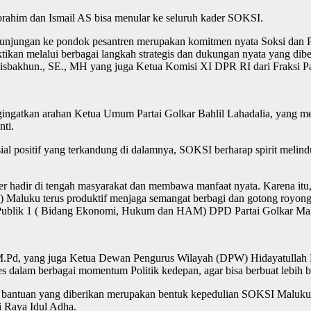
brahim dan Ismail AS bisa menular ke seluruh kader SOKSI.
kunjungan ke pondok pesantren merupakan komitmen nyata Soksi dan 
ibuktikan melalui berbagai langkah strategis dan dukungan nyata yang 
khun., SE., MH yang juga Ketua Komisi XI DPR RI dari Fraksi Parta
gatkan arahan Ketua Umum Partai Golkar Bahlil Lahadalia, yang men
ti.
sial positif yang terkandung di dalamnya, SOKSI berharap spirit meli
 hadir di tengah masyarakat dan membawa manfaat nyata. Karena itu
u terus produktif menjaga semangat berbagi dan gotong royong mela
n Publik 1 ( Bidang Ekonomi, Hukum dan HAM) DPD Partai Golkar Mal
 M.Pd, yang juga Ketua Dewan Pengurus Wilayah (DPW) Hidayatullah M
s dalam berbagai momentum Politik kedepan, agar bisa berbuat lebih b
antuan yang diberikan merupakan bentuk kepedulian SOKSI Maluku t
 Raya Idul Adha.