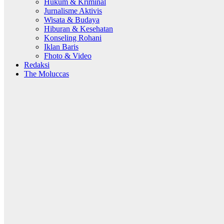
Hukum & Kriminal
Jurnalisme Aktivis
Wisata & Budaya
Hiburan & Kesehatan
Konseling Rohani
Iklan Baris
Fhoto & Video
Redaksi
The Moluccas