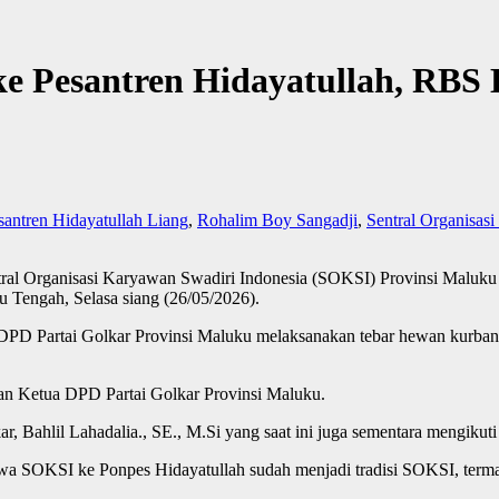
e Pesantren Hidayatullah, RB
santren Hidayatullah Liang
,
Rohalim Boy Sangadji
,
Sentral Organisas
Organisasi Karyawan Swadiri Indonesia (SOKSI) Provinsi Maluku 
 Tengah, Selasa siang (26/05/2026).
ama DPD Partai Golkar Provinsi Maluku melaksanakan tebar hewan kurba
dan Ketua DPD Partai Golkar Provinsi Maluku.
 Bahlil Lahadalia., SE., M.Si yang saat ini juga sementara mengikuti i
a SOKSI ke Ponpes Hidayatullah sudah menjadi tradisi SOKSI, termasu