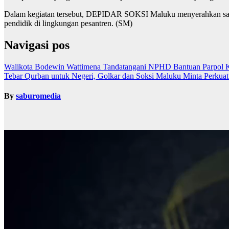
Dalam kegiatan tersebut, DEPIDAR SOKSI Maluku menyerahkan satu e
pendidik di lingkungan pesantren. (SM)
Navigasi pos
Walikota Bodewin Wattimena Tandatangani NPHD Bantuan Parpol
Tebar Qurban untuk Negeri, Golkar dan Soksi Maluku Minta Perkuat 
By
saburomedia