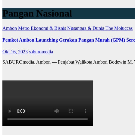
Pangan Nasional
Ambon Metro
Ekonomi & Bisnis
Nusantara & Dunia
The Moluccas
Pemkot Ambon Launching Gerakan Pangan Murah (GPM) Seren
Okt 16, 2023
saburomedia
SABUROmedia, Ambon — Penjabat Walikota Ambon Bodewin M. Wat