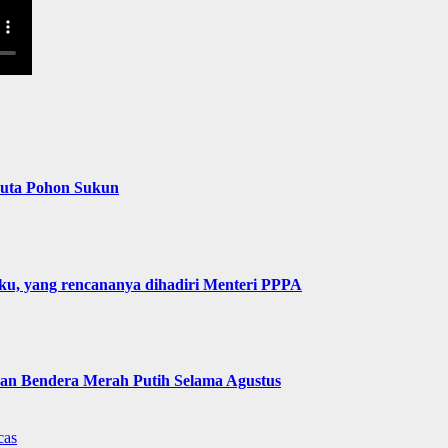
Juta Pohon Sukun
u, yang rencananya dihadiri Menteri PPPA
n Bendera Merah Putih Selama Agustus
cas