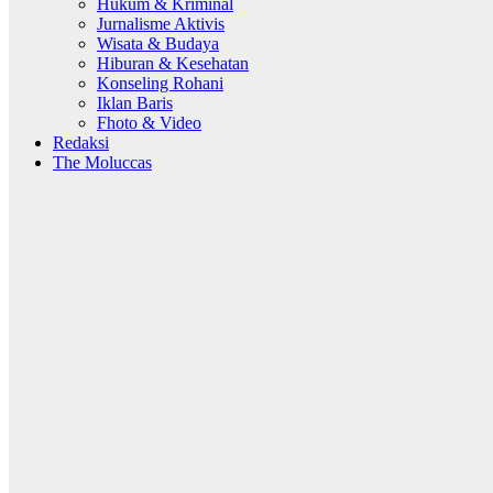
Hukum & Kriminal
Jurnalisme Aktivis
Wisata & Budaya
Hiburan & Kesehatan
Konseling Rohani
Iklan Baris
Fhoto & Video
Redaksi
The Moluccas