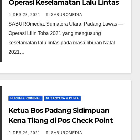
Operasi Keselamatan Lalu Lintas
Nataru Kabupaten Padang Lawas
DES 28, 2021
SABUROMEDIA
SABUROmedia, Sumatera Utara, Padang Lawas —
Operasi Lilin Toba 2021 yang mengusung
keselamatan lalu lintas pada masa liburan Natal
2021…
HUKUM & KRIMINAL
NUSANTARA & DUNIA
Ketua Bos Padang Sidimpuan
Kena Tilang di Pos Check Point
Barumun dalam Simulasi
DES 26, 2021
SABUROMEDIA