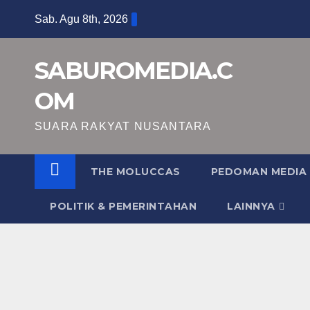
Skip
Sab. Agu 8th, 2026
to
content
SABUROMEDIA.C
OM
SUARA RAKYAT NUSANTARA
THE MOLUCCAS
PEDOMAN MEDIA 
POLITIK & PEMERINTAHAN
LAINNYA