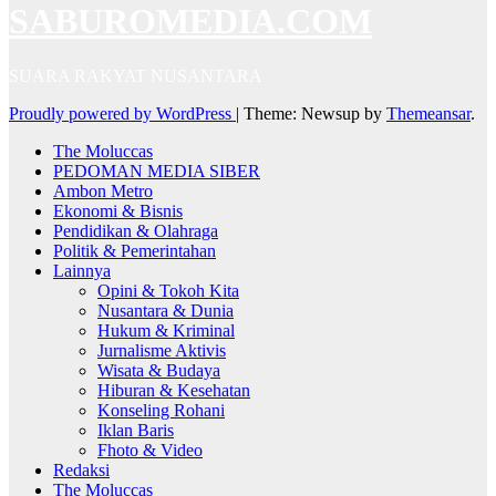
SABUROMEDIA.COM
SUARA RAKYAT NUSANTARA
Proudly powered by WordPress
|
Theme: Newsup by
Themeansar
.
The Moluccas
PEDOMAN MEDIA SIBER
Ambon Metro
Ekonomi & Bisnis
Pendidikan & Olahraga
Politik & Pemerintahan
Lainnya
Opini & Tokoh Kita
Nusantara & Dunia
Hukum & Kriminal
Jurnalisme Aktivis
Wisata & Budaya
Hiburan & Kesehatan
Konseling Rohani
Iklan Baris
Fhoto & Video
Redaksi
The Moluccas