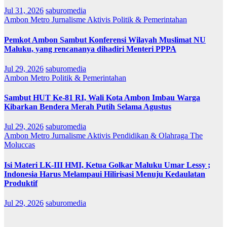
Jul 31, 2026
saburomedia
Ambon Metro
Jurnalisme Aktivis
Politik & Pemerintahan
Pemkot Ambon Sambut Konferensi Wilayah Muslimat NU
Maluku, yang rencananya dihadiri Menteri PPPA
Jul 29, 2026
saburomedia
Ambon Metro
Politik & Pemerintahan
Sambut HUT Ke-81 RI, Wali Kota Ambon Imbau Warga
Kibarkan Bendera Merah Putih Selama Agustus
Jul 29, 2026
saburomedia
Ambon Metro
Jurnalisme Aktivis
Pendidikan & Olahraga
The
Moluccas
Isi Materi LK-III HMI, Ketua Golkar Maluku Umar Lessy ;
Indonesia Harus Melampaui Hilirisasi Menuju Kedaulatan
Produktif
Jul 29, 2026
saburomedia