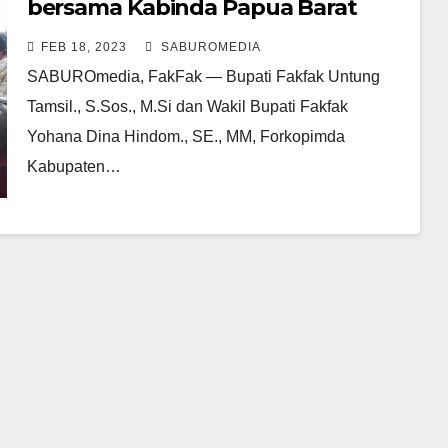
bersama Kabinda Papua Barat
Ratas terkait Vidcon Peresmian
FEB 18, 2023
SABUROMEDIA
Gedung PYCH PMI
SABUROmedia, FakFak — Bupati Fakfak Untung
Tamsil., S.Sos., M.Si dan Wakil Bupati Fakfak
Yohana Dina Hindom., SE., MM, Forkopimda
Kabupaten…