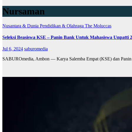
Nursaman
Nusantara & Dunia
Pendidikan & Olahraga
The Moluccas
Seleksi Beasiswa KSE – Panin Bank Untuk Mahasiswa Unpatti 
Jul 6, 2024
saburomedia
SABUROmedia, Ambon — Karya Salemba Empat (KSE) dan Panin Ba