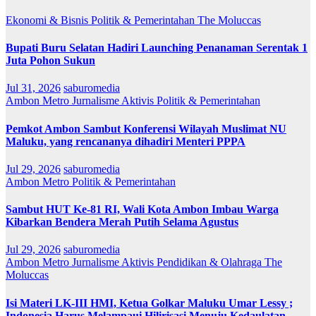
Ekonomi & Bisnis
Politik & Pemerintahan
The Moluccas
Bupati Buru Selatan Hadiri Launching Penanaman Serentak 1
Juta Pohon Sukun
Jul 31, 2026
saburomedia
Ambon Metro
Jurnalisme Aktivis
Politik & Pemerintahan
Pemkot Ambon Sambut Konferensi Wilayah Muslimat NU
Maluku, yang rencananya dihadiri Menteri PPPA
Jul 29, 2026
saburomedia
Ambon Metro
Politik & Pemerintahan
Sambut HUT Ke-81 RI, Wali Kota Ambon Imbau Warga
Kibarkan Bendera Merah Putih Selama Agustus
Jul 29, 2026
saburomedia
Ambon Metro
Jurnalisme Aktivis
Pendidikan & Olahraga
The
Moluccas
Isi Materi LK-III HMI, Ketua Golkar Maluku Umar Lessy ;
Indonesia Harus Melampaui Hilirisasi Menuju Kedaulatan