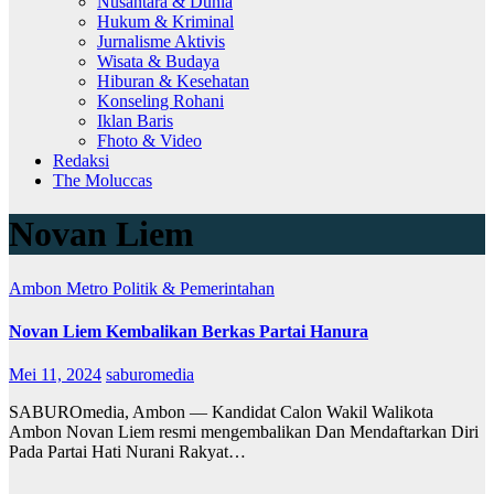
Nusantara & Dunia
Hukum & Kriminal
Jurnalisme Aktivis
Wisata & Budaya
Hiburan & Kesehatan
Konseling Rohani
Iklan Baris
Fhoto & Video
Redaksi
The Moluccas
Novan Liem
Ambon Metro
Politik & Pemerintahan
Novan Liem Kembalikan Berkas Partai Hanura
Mei 11, 2024
saburomedia
SABUROmedia, Ambon — Kandidat Calon Wakil Walikota
Ambon Novan Liem resmi mengembalikan Dan Mendaftarkan Diri
Pada Partai Hati Nurani Rakyat…