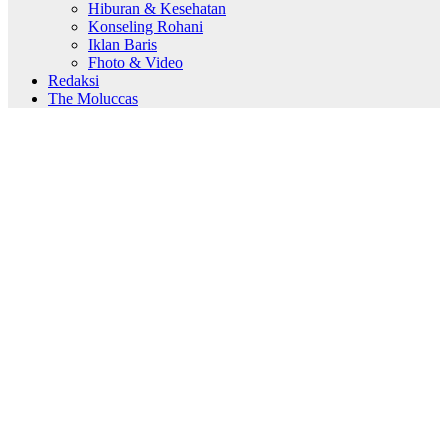
Hiburan & Kesehatan
Konseling Rohani
Iklan Baris
Fhoto & Video
Redaksi
The Moluccas