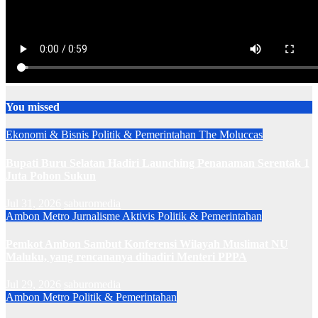
You missed
Ekonomi & Bisnis
Politik & Pemerintahan
The Moluccas
Bupati Buru Selatan Hadiri Launching Penanaman Serentak 1
Juta Pohon Sukun
Jul 31, 2026
saburomedia
Ambon Metro
Jurnalisme Aktivis
Politik & Pemerintahan
Pemkot Ambon Sambut Konferensi Wilayah Muslimat NU
Maluku, yang rencananya dihadiri Menteri PPPA
Jul 29, 2026
saburomedia
Ambon Metro
Politik & Pemerintahan