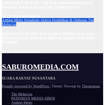
Sambut HUT Ke-81 RI, Wali Kota Ambon Imbau Warga
Kibarkan Bendera Merah Putih Selama Agustus
Jul 29, 2026
saburomedia
Ambon Metro
Jurnalisme Aktivis
Pendidikan & Olahraga
The
Moluccas
Isi Materi LK-III HMI, Ketua Golkar Maluku Umar Lessy ;
Indonesia Harus Melampaui Hilirisasi Menuju Kedaulatan
Produktif
Jul 29, 2026
saburomedia
SABUROMEDIA.COM
SUARA RAKYAT NUSANTARA
Proudly powered by WordPress
|
Theme: Newsup by
Themeansar
.
The Moluccas
PEDOMAN MEDIA SIBER
Ambon Metro