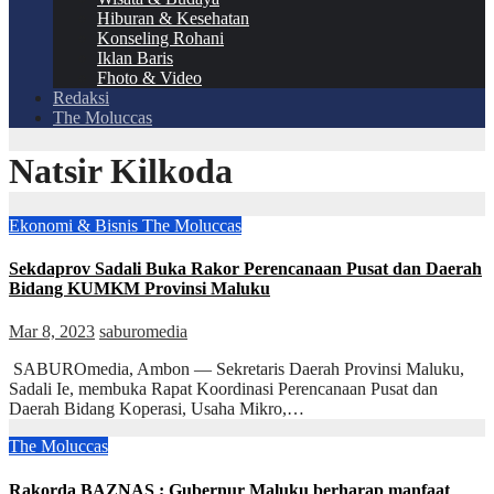
Hiburan & Kesehatan
Konseling Rohani
Iklan Baris
Fhoto & Video
Redaksi
The Moluccas
Natsir Kilkoda
Ekonomi & Bisnis
The Moluccas
Sekdaprov Sadali Buka Rakor Perencanaan Pusat dan Daerah
Bidang KUMKM Provinsi Maluku
Mar 8, 2023
saburomedia
SABUROmedia, Ambon — Sekretaris Daerah Provinsi Maluku,
Sadali Ie, membuka Rapat Koordinasi Perencanaan Pusat dan
Daerah Bidang Koperasi, Usaha Mikro,…
The Moluccas
Rakorda BAZNAS ; Gubernur Maluku berharap manfaat