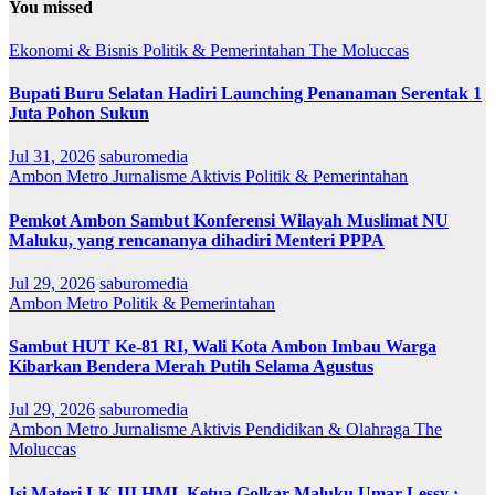
You missed
Ekonomi & Bisnis
Politik & Pemerintahan
The Moluccas
Bupati Buru Selatan Hadiri Launching Penanaman Serentak 1
Juta Pohon Sukun
Jul 31, 2026
saburomedia
Ambon Metro
Jurnalisme Aktivis
Politik & Pemerintahan
Pemkot Ambon Sambut Konferensi Wilayah Muslimat NU
Maluku, yang rencananya dihadiri Menteri PPPA
Jul 29, 2026
saburomedia
Ambon Metro
Politik & Pemerintahan
Sambut HUT Ke-81 RI, Wali Kota Ambon Imbau Warga
Kibarkan Bendera Merah Putih Selama Agustus
Jul 29, 2026
saburomedia
Ambon Metro
Jurnalisme Aktivis
Pendidikan & Olahraga
The
Moluccas
Isi Materi LK-III HMI, Ketua Golkar Maluku Umar Lessy ;