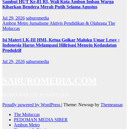
Sambut HUT Ke-81 RI, Wali Kota Ambon Imbau Warga
Kibarkan Bendera Merah Putih Selama Agustus
Jul 29, 2026
saburomedia
Ambon Metro
Jurnalisme Aktivis
Pendidikan & Olahraga
The
Moluccas
Isi Materi LK-III HMI, Ketua Golkar Maluku Umar Lessy ;
Indonesia Harus Melampaui Hilirisasi Menuju Kedaulatan
Produktif
Jul 29, 2026
saburomedia
SABUROMEDIA.COM
SUARA RAKYAT NUSANTARA
Proudly powered by WordPress
|
Theme: Newsup by
Themeansar
.
The Moluccas
PEDOMAN MEDIA SIBER
Ambon Metro