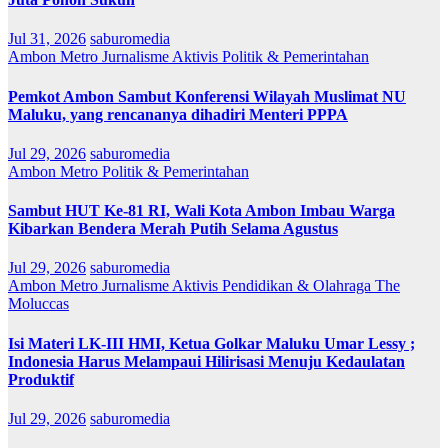
Jul 31, 2026
saburomedia
Ambon Metro
Jurnalisme Aktivis
Politik & Pemerintahan
Pemkot Ambon Sambut Konferensi Wilayah Muslimat NU
Maluku, yang rencananya dihadiri Menteri PPPA
Jul 29, 2026
saburomedia
Ambon Metro
Politik & Pemerintahan
Sambut HUT Ke-81 RI, Wali Kota Ambon Imbau Warga
Kibarkan Bendera Merah Putih Selama Agustus
Jul 29, 2026
saburomedia
Ambon Metro
Jurnalisme Aktivis
Pendidikan & Olahraga
The
Moluccas
Isi Materi LK-III HMI, Ketua Golkar Maluku Umar Lessy ;
Indonesia Harus Melampaui Hilirisasi Menuju Kedaulatan
Produktif
Jul 29, 2026
saburomedia