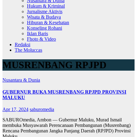
Nusantara & Dunia
Hukum & Kriminal
Jurnalisme Aktivis
Wisata & Budaya
Hiburan & Kesehatan
Konseling Rohani
Iklan Baris
Fhoto & Video
Redaksi
The Moluccas
MUSRENBANG RPJPD
Nusantara & Dunia
GUBERNUR BUKA MUSRENBANG RPJPD PROVINSI
MALUKU
Apr 17, 2024
saburomedia
SABUROmedia, Ambon — Gubernur Maluku, Murad Ismail
membuka Musyawarah Perencanaan Pembangunan (Musrenbang)
Rencana Pembangunan Jangka Panjang Daerah (RPJPD) Provinsi
Maluku…