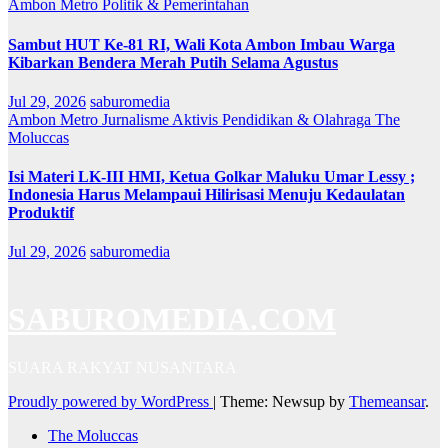
Ambon Metro
Politik & Pemerintahan
Sambut HUT Ke-81 RI, Wali Kota Ambon Imbau Warga
Kibarkan Bendera Merah Putih Selama Agustus
Jul 29, 2026
saburomedia
Ambon Metro
Jurnalisme Aktivis
Pendidikan & Olahraga
The
Moluccas
Isi Materi LK-III HMI, Ketua Golkar Maluku Umar Lessy ;
Indonesia Harus Melampaui Hilirisasi Menuju Kedaulatan
Produktif
Jul 29, 2026
saburomedia
SABUROMEDIA.COM
SUARA RAKYAT NUSANTARA
Proudly powered by WordPress
|
Theme: Newsup by
Themeansar
.
The Moluccas