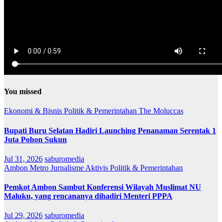
You missed
Ekonomi & Bisnis
Politik & Pemerintahan
The Moluccas
Bupati Buru Selatan Hadiri Launching Penanaman Serentak 1
Juta Pohon Sukun
Jul 31, 2026
saburomedia
Ambon Metro
Jurnalisme Aktivis
Politik & Pemerintahan
Pemkot Ambon Sambut Konferensi Wilayah Muslimat NU
Maluku, yang rencananya dihadiri Menteri PPPA
Jul 29, 2026
saburomedia