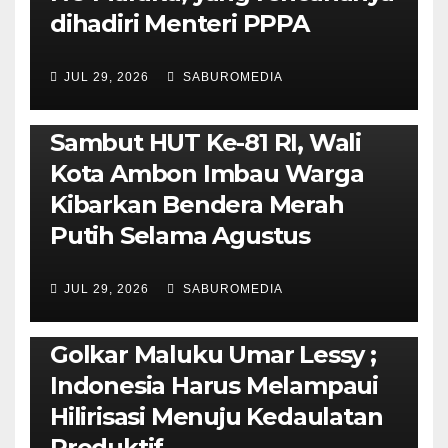
dihadiri Menteri PPPA
JUL 29, 2026
SABUROMEDIA
AMBON METRO
POLITIK & PEMERINTAHAN
Sambut HUT Ke-81 RI, Wali
Kota Ambon Imbau Warga
Kibarkan Bendera Merah
Putih Selama Agustus
AMBON METRO
JURNALISME AKTIVIS
JUL 29, 2026
SABUROMEDIA
PENDIDIKAN & OLAHRAGA
THE MOLUCCAS
Isi Materi LK-III HMI, Ketua
Golkar Maluku Umar Lessy ;
Indonesia Harus Melampaui
Hilirisasi Menuju Kedaulatan
Produktif