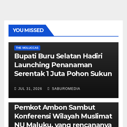
YOU MISSED
EKONOMI & BISNIS
POLITIK & PEMERINTAHAN
THE MOLUCCAS
Bupati Buru Selatan Hadiri
Launching Penanaman
Serentak 1 Juta Pohon Sukun
JUL 31, 2026
SABUROMEDIA
AMBON METRO
JURNALISME AKTIVIS
POLITIK & PEMERINTAHAN
Pemkot Ambon Sambut
Konferensi Wilayah Muslimat
NU Maluku, yang rencananya