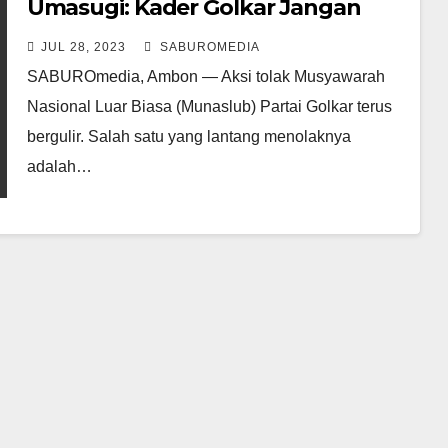
Umasugi: Kader Golkar Jangan
Terpengaruh Aksi liar Idrus
JUL 28, 2023
SABUROMEDIA
Marham dan kawan – kawan
SABUROmedia, Ambon — Aksi tolak Musyawarah
Nasional Luar Biasa (Munaslub) Partai Golkar terus
bergulir. Salah satu yang lantang menolaknya
adalah…