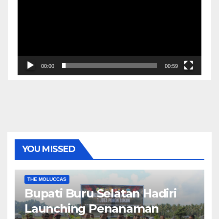
00:00
00:59
YOU MISSED
EKONOMI & BISNIS
POLITIK & PEMERINTAHAN
THE MOLUCCAS
Bupati Buru Selatan Hadiri
Launching Penanaman