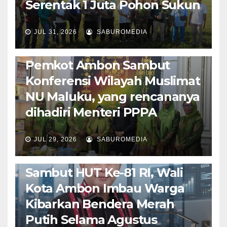
Serentak 1 Juta Pohon Sukun
JUL 31, 2026
SABUROMEDIA
AMBON METRO
JURNALISME AKTIVIS
POLITIK & PEMERINTAHAN
Pemkot Ambon Sambut
Konferensi Wilayah Muslimat
NU Maluku, yang rencananya
dihadiri Menteri PPPA
JUL 29, 2026
SABUROMEDIA
AMBON METRO
POLITIK & PEMERINTAHAN
Sambut HUT Ke-81 RI, Wali
Kota Ambon Imbau Warga
Kibarkan Bendera Merah
Putih Selama Agustus