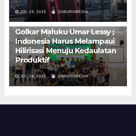
AMBON METRO
JURNALISME AKTIVIS
JUL 29, 2026
SABUROMEDIA
PENDIDIKAN & OLAHRAGA
THE MOLUCCAS
Isi Materi LK-III HMI, Ketua
Golkar Maluku Umar Lessy ;
Indonesia Harus Melampaui
Hilirisasi Menuju Kedaulatan
Produktif
JUL 29, 2026
SABUROMEDIA