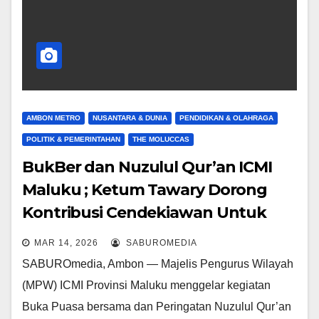
AMBON METRO
NUSANTARA & DUNIA
PENDIDIKAN & OLAHRAGA
POLITIK & PEMERINTAHAN
THE MOLUCCAS
BukBer dan Nuzulul Qur’an ICMI
Maluku ; Ketum Tawary Dorong
Kontribusi Cendekiawan Untuk
Maluku Pung Bae Lewat
MAR 14, 2026
SABUROMEDIA
Muktamar VIII
SABUROmedia, Ambon — Majelis Pengurus Wilayah
(MPW) ICMI Provinsi Maluku menggelar kegiatan
Buka Puasa bersama dan Peringatan Nuzulul Qur’an