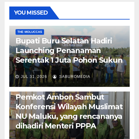
YOU MISSED
EKONOMI & BISNIS
POLITIK & PEMERINTAHAN
THE MOLUCCAS
Bupati Buru Selatan Hadiri
Launching Penanaman
Serentak 1 Juta Pohon Sukun
JUL 31, 2026
SABUROMEDIA
AMBON METRO
JURNALISME AKTIVIS
POLITIK & PEMERINTAHAN
Pemkot Ambon Sambut
Konferensi Wilayah Muslimat
NU Maluku, yang rencananya
dihadiri Menteri PPPA