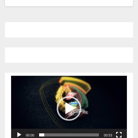
Pemutar
Video
00:00
00:53