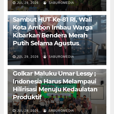
JUL 29, 2026
SABUROMEDIA
AMBON METRO
POLITIK & PEMERINTAHAN
Sambut HUT Ke-81 RI, Wali
Kota Ambon Imbau Warga
Kibarkan Bendera Merah
Putih Selama Agustus
AMBON METRO
JURNALISME AKTIVIS
JUL 29, 2026
SABUROMEDIA
PENDIDIKAN & OLAHRAGA
THE MOLUCCAS
Isi Materi LK-III HMI, Ketua
Golkar Maluku Umar Lessy ;
Indonesia Harus Melampaui
Hilirisasi Menuju Kedaulatan
Produktif
JUL 29, 2026
SABUROMEDIA