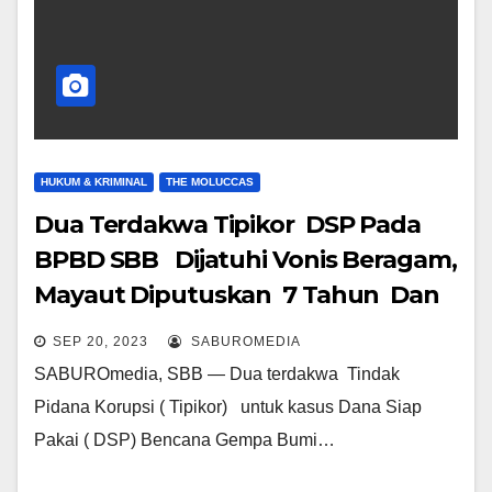
HUKUM & KRIMINAL
THE MOLUCCAS
Dua Terdakwa Tipikor DSP Pada
BPBD SBB Dijatuhi Vonis Beragam,
Mayaut Diputuskan 7 Tahun Dan
Tulapessy 6 Tahun Penjara
SEP 20, 2023
SABUROMEDIA
SABUROmedia, SBB — Dua terdakwa Tindak
Pidana Korupsi ( Tipikor) untuk kasus Dana Siap
Pakai ( DSP) Bencana Gempa Bumi…