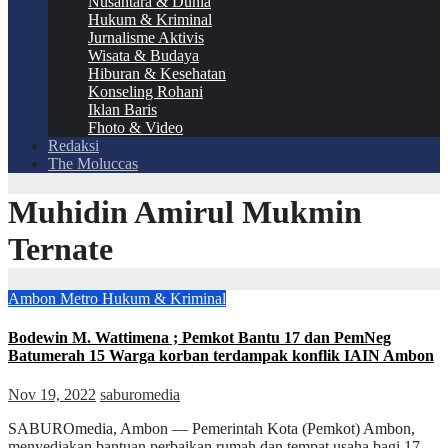
Nusantara & Dunia
Hukum & Kriminal
Jurnalisme Aktivis
Wisata & Budaya
Hiburan & Kesehatan
Konseling Rohani
Iklan Baris
Fhoto & Video
Redaksi
The Moluccas
Muhidin Amirul Mukmin
Ternate
Ambon Metro
Hukum & Kriminal
Bodewin M. Wattimena ; Pemkot Bantu 17 dan PemNeg
Batumerah 15 Warga korban terdampak konflik IAIN Ambon
Nov 19, 2022
saburomedia
SABUROmedia, Ambon — Pemerintah Kota (Pemkot) Ambon,
menyediakan bantuan perbaikan rumah dan tempat usaha bagi 17