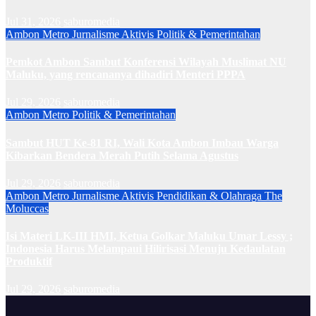
Jul 31, 2026
saburomedia
Ambon Metro
Jurnalisme Aktivis
Politik & Pemerintahan
Pemkot Ambon Sambut Konferensi Wilayah Muslimat NU
Maluku, yang rencananya dihadiri Menteri PPPA
Jul 29, 2026
saburomedia
Ambon Metro
Politik & Pemerintahan
Sambut HUT Ke-81 RI, Wali Kota Ambon Imbau Warga
Kibarkan Bendera Merah Putih Selama Agustus
Jul 29, 2026
saburomedia
Ambon Metro
Jurnalisme Aktivis
Pendidikan & Olahraga
The
Moluccas
Isi Materi LK-III HMI, Ketua Golkar Maluku Umar Lessy ;
Indonesia Harus Melampaui Hilirisasi Menuju Kedaulatan
Produktif
Jul 29, 2026
saburomedia