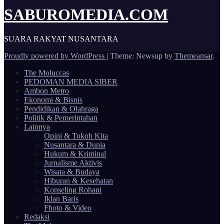
SABUROMEDIA.COM
SUARA RAKYAT NUSANTARA
Proudly powered by WordPress
|
Theme: Newsup by
Themeansar
.
The Moluccas
PEDOMAN MEDIA SIBER
Ambon Metro
Ekonomi & Bisnis
Pendidikan & Olahraga
Politik & Pemerintahan
Lainnya
Opini & Tokoh Kita
Nusantara & Dunia
Hukum & Kriminal
Jurnalisme Aktivis
Wisata & Budaya
Hiburan & Kesehatan
Konseling Rohani
Iklan Baris
Fhoto & Video
Redaksi