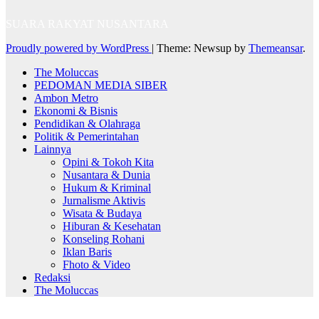
SUARA RAKYAT NUSANTARA
Proudly powered by WordPress
|
Theme: Newsup by
Themeansar
.
The Moluccas
PEDOMAN MEDIA SIBER
Ambon Metro
Ekonomi & Bisnis
Pendidikan & Olahraga
Politik & Pemerintahan
Lainnya
Opini & Tokoh Kita
Nusantara & Dunia
Hukum & Kriminal
Jurnalisme Aktivis
Wisata & Budaya
Hiburan & Kesehatan
Konseling Rohani
Iklan Baris
Fhoto & Video
Redaksi
The Moluccas