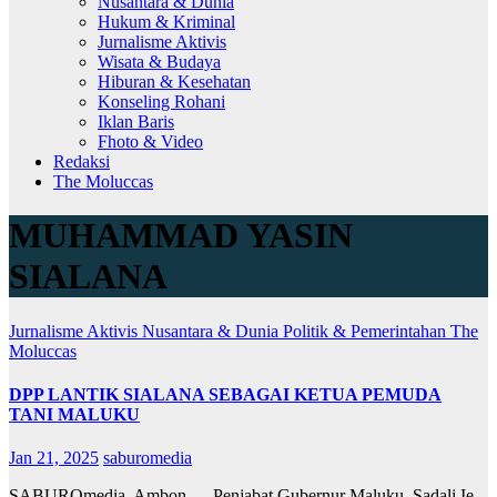
Nusantara & Dunia
Hukum & Kriminal
Jurnalisme Aktivis
Wisata & Budaya
Hiburan & Kesehatan
Konseling Rohani
Iklan Baris
Fhoto & Video
Redaksi
The Moluccas
MUHAMMAD YASIN
SIALANA
Jurnalisme Aktivis
Nusantara & Dunia
Politik & Pemerintahan
The
Moluccas
DPP LANTIK SIALANA SEBAGAI KETUA PEMUDA
TANI MALUKU
Jan 21, 2025
saburomedia
SABUROmedia, Ambon — Penjabat Gubernur Maluku, Sadali Ie