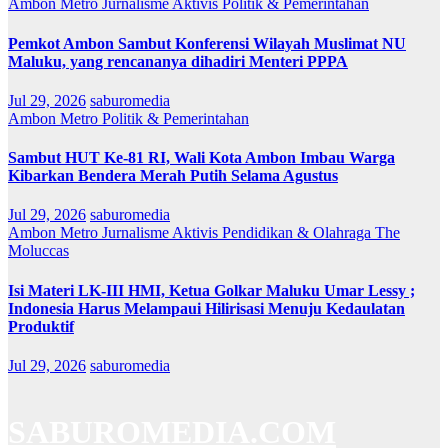
Ambon Metro
Jurnalisme Aktivis
Politik & Pemerintahan
Pemkot Ambon Sambut Konferensi Wilayah Muslimat NU
Maluku, yang rencananya dihadiri Menteri PPPA
Jul 29, 2026
saburomedia
Ambon Metro
Politik & Pemerintahan
Sambut HUT Ke-81 RI, Wali Kota Ambon Imbau Warga
Kibarkan Bendera Merah Putih Selama Agustus
Jul 29, 2026
saburomedia
Ambon Metro
Jurnalisme Aktivis
Pendidikan & Olahraga
The
Moluccas
Isi Materi LK-III HMI, Ketua Golkar Maluku Umar Lessy ;
Indonesia Harus Melampaui Hilirisasi Menuju Kedaulatan
Produktif
Jul 29, 2026
saburomedia
SABUROMEDIA.COM