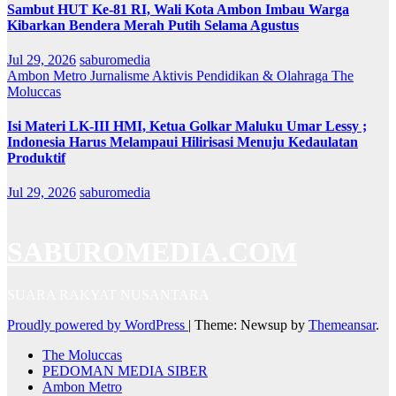
Sambut HUT Ke-81 RI, Wali Kota Ambon Imbau Warga
Kibarkan Bendera Merah Putih Selama Agustus
Jul 29, 2026
saburomedia
Ambon Metro
Jurnalisme Aktivis
Pendidikan & Olahraga
The
Moluccas
Isi Materi LK-III HMI, Ketua Golkar Maluku Umar Lessy ;
Indonesia Harus Melampaui Hilirisasi Menuju Kedaulatan
Produktif
Jul 29, 2026
saburomedia
SABUROMEDIA.COM
SUARA RAKYAT NUSANTARA
Proudly powered by WordPress
|
Theme: Newsup by
Themeansar
.
The Moluccas
PEDOMAN MEDIA SIBER
Ambon Metro