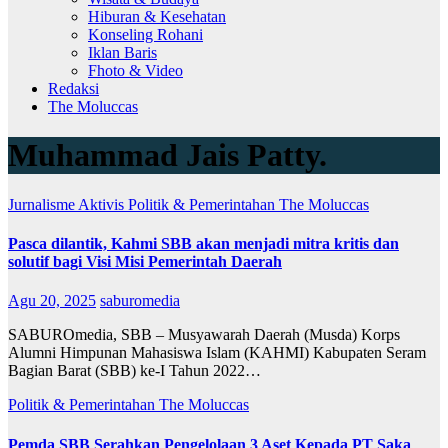
Hiburan & Kesehatan
Konseling Rohani
Iklan Baris
Fhoto & Video
Redaksi
The Moluccas
Muhammad Jais Patty.
Jurnalisme Aktivis
Politik & Pemerintahan
The Moluccas
Pasca dilantik, Kahmi SBB akan menjadi mitra kritis dan
solutif bagi Visi Misi Pemerintah Daerah
Agu 20, 2025
saburomedia
SABUROmedia, SBB – Musyawarah Daerah (Musda) Korps
Alumni Himpunan Mahasiswa Islam (KAHMI) Kabupaten Seram
Bagian Barat (SBB) ke-I Tahun 2022…
Politik & Pemerintahan
The Moluccas
Pemda SBB Serahkan Pengelolaan 3 Aset Kepada PT Saka