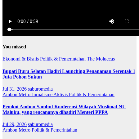
You missed
Ekonomi & Bisnis
Politik & Pemerintahan
The Moluccas
Bupati Buru Selatan Hadiri Launching Penanaman Serentak 1
Juta Pohon Sukun
Jul 31, 2026
saburomedia
Ambon Metro
Jurnalisme Aktivis
Politik & Pemerintahan
Pemkot Ambon Sambut Konferensi Wilayah Muslimat NU
Maluku, yang rencananya dihadiri Menteri PPPA
Jul 29, 2026
saburomedia
Ambon Metro
Politik & Pemerintahan