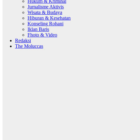
Hukum & Kriminal
Jurnalisme Aktivis
Wisata & Budaya
Hiburan & Kesehatan
Konseling Rohani
Iklan Baris
Fhoto & Video
Redaksi
The Moluccas