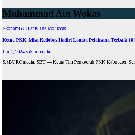
Muhammad Ain Wokas
Ekonomi & Bisnis
The Moluccas
Ketua PKK, Misa Keliobas Hadiri Lomba Pelaksana Terbaik 1
Jun 7, 2024
saburomedia
SABUROmedia, SBT — Ketua Tim Penggerak PKK Kabupaten Seram 