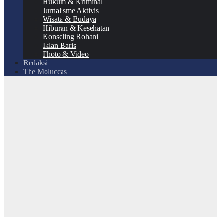
Hukum & Kriminal
Jurnalisme Aktivis
Wisata & Budaya
Hiburan & Kesehatan
Konseling Rohani
Iklan Baris
Fhoto & Video
Redaksi
The Moluccas