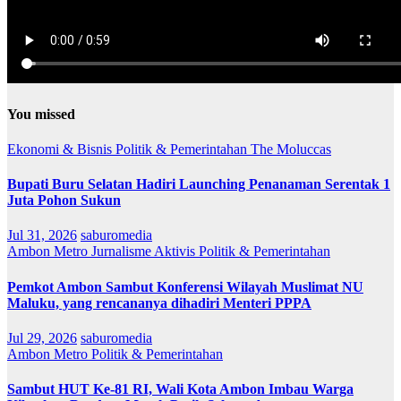
You missed
Ekonomi & Bisnis
Politik & Pemerintahan
The Moluccas
Bupati Buru Selatan Hadiri Launching Penanaman Serentak 1
Juta Pohon Sukun
Jul 31, 2026
saburomedia
Ambon Metro
Jurnalisme Aktivis
Politik & Pemerintahan
Pemkot Ambon Sambut Konferensi Wilayah Muslimat NU
Maluku, yang rencananya dihadiri Menteri PPPA
Jul 29, 2026
saburomedia
Ambon Metro
Politik & Pemerintahan
Sambut HUT Ke-81 RI, Wali Kota Ambon Imbau Warga