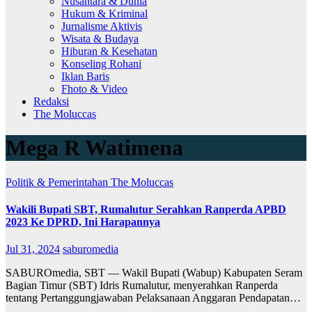
Nusantara & Dunia
Hukum & Kriminal
Jurnalisme Aktivis
Wisata & Budaya
Hiburan & Kesehatan
Konseling Rohani
Iklan Baris
Fhoto & Video
Redaksi
The Moluccas
Mega R Watimena
Politik & Pemerintahan
The Moluccas
Wakili Bupati SBT, Rumalutur Serahkan Ranperda APBD
2023 Ke DPRD, Ini Harapannya
Jul 31, 2024
saburomedia
SABUROmedia, SBT — Wakil Bupati (Wabup) Kabupaten Seram
Bagian Timur (SBT) Idris Rumalutur, menyerahkan Ranperda
tentang Pertanggungjawaban Pelaksanaan Anggaran Pendapatan…