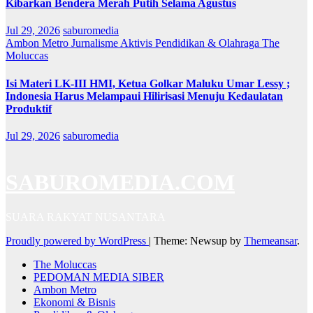
Kibarkan Bendera Merah Putih Selama Agustus
Jul 29, 2026
saburomedia
Ambon Metro
Jurnalisme Aktivis
Pendidikan & Olahraga
The
Moluccas
Isi Materi LK-III HMI, Ketua Golkar Maluku Umar Lessy ;
Indonesia Harus Melampaui Hilirisasi Menuju Kedaulatan
Produktif
Jul 29, 2026
saburomedia
SABUROMEDIA.COM
SUARA RAKYAT NUSANTARA
Proudly powered by WordPress
|
Theme: Newsup by
Themeansar
.
The Moluccas
PEDOMAN MEDIA SIBER
Ambon Metro
Ekonomi & Bisnis