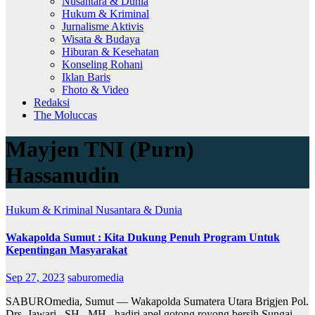
Nusantara & Dunia
Hukum & Kriminal
Jurnalisme Aktivis
Wisata & Budaya
Hiburan & Kesehatan
Konseling Rohani
Iklan Baris
Fhoto & Video
Redaksi
The Moluccas
Mayjen TNI (Purn)
Hassanudin
Hukum & Kriminal
Nusantara & Dunia
Wakapolda Sumut : Kita Dukung Penuh Program Untuk
Kepentingan Masyarakat
Sep 27, 2023
saburomedia
SABUROmedia, Sumut — Wakapolda Sumatera Utara Brigjen Pol.
Drs. Jawari., SH., MH., hadiri apel gotong royong bersih Sungai