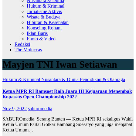
Nusantara & Dunia
Hukum & Kriminal
Jurnalisme Aktivis
Wisata & Budaya
Hiburan & Kesehatan
Konseling Rohani
Iklan Baris
Fhoto & Video
Redaksi
The Moluccas
Mayjen TNI Iwan Setiawan
Hukum & Kriminal
Nusantara & Dunia
Pendidikan & Olahraga
Ketua MPR RI Bamsoet Raih Juara III Kejuaraan Menembak
Kopassus Open Championship 2022
Nov 9, 2022
saburomedia
SABUROmedia, Serang Banten — Ketua MPR RI sekaligus Wakil
Ketua Umum Partai Golkar Bambang Soesatyo yang juga menjabat
Ketua Umum…