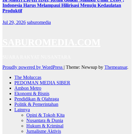
Indonesia Harus Melampaui Hilirisasi Menuju Kedaulatan
Produktif
Jul 29, 2026
saburomedia
SABUROMEDIA.COM
SUARA RAKYAT NUSANTARA
Proudly powered by WordPress
|
Theme: Newsup by
Themeansar
.
The Moluccas
PEDOMAN MEDIA SIBER
Ambon Metro
Ekonomi & Bisnis
Pendidikan & Olahraga
Politik & Pemerintahan
Lainnya
Opini & Tokoh Kita
Nusantara & Dunia
Hukum & Kriminal
Jurnalisme Aktivis