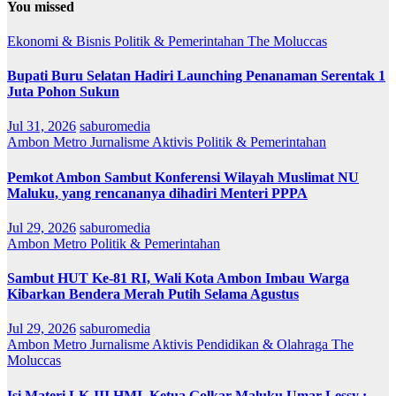
You missed
Ekonomi & Bisnis
Politik & Pemerintahan
The Moluccas
Bupati Buru Selatan Hadiri Launching Penanaman Serentak 1
Juta Pohon Sukun
Jul 31, 2026
saburomedia
Ambon Metro
Jurnalisme Aktivis
Politik & Pemerintahan
Pemkot Ambon Sambut Konferensi Wilayah Muslimat NU
Maluku, yang rencananya dihadiri Menteri PPPA
Jul 29, 2026
saburomedia
Ambon Metro
Politik & Pemerintahan
Sambut HUT Ke-81 RI, Wali Kota Ambon Imbau Warga
Kibarkan Bendera Merah Putih Selama Agustus
Jul 29, 2026
saburomedia
Ambon Metro
Jurnalisme Aktivis
Pendidikan & Olahraga
The
Moluccas
Isi Materi LK-III HMI, Ketua Golkar Maluku Umar Lessy ;