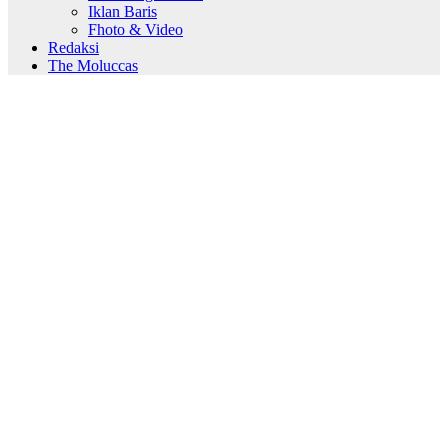
Iklan Baris
Fhoto & Video
Redaksi
The Moluccas