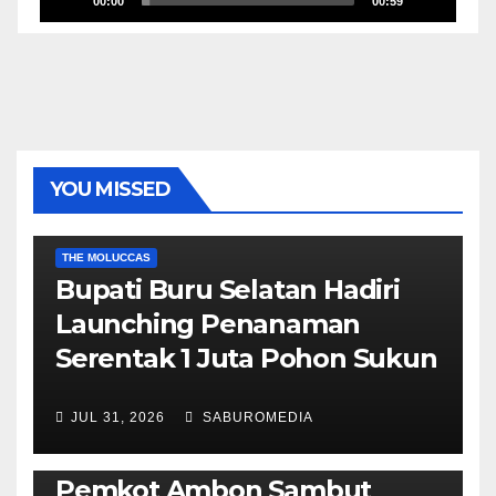
00:00
00:59
YOU MISSED
EKONOMI & BISNIS
POLITIK & PEMERINTAHAN
THE MOLUCCAS
Bupati Buru Selatan Hadiri
Launching Penanaman
Serentak 1 Juta Pohon Sukun
JUL 31, 2026
SABUROMEDIA
AMBON METRO
JURNALISME AKTIVIS
POLITIK & PEMERINTAHAN
Pemkot Ambon Sambut