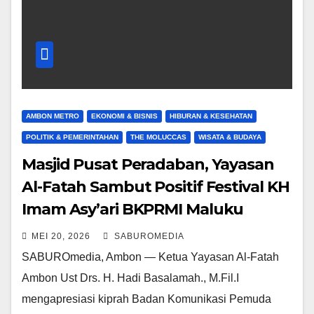
AMBON METRO
EKONOMI & BISNIS
HIBURAN & KESEHATAN
POLITIK & PEMERINTAHAN
THE MOLUCCAS
WISATA & BUDAYA
Masjid Pusat Peradaban, Yayasan
Al-Fatah Sambut Positif Festival KH
Imam Asy’ari BKPRMI Maluku
MEI 20, 2026
SABUROMEDIA
SABUROmedia, Ambon — Ketua Yayasan Al-Fatah
Ambon Ust Drs. H. Hadi Basalamah., M.Fil.I
mengapresiasi kiprah Badan Komunikasi Pemuda