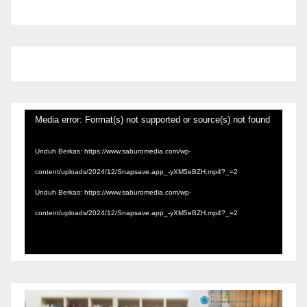
Pemutar
Media error: Format(s) not supported or source(s) not found
Video
Unduh Berkas: https://www.saburomedia.com/wp-
content/uploads/2024/12/Snapsave.app_-yXM5eBZH.mp4?_=2
Unduh Berkas: https://www.saburomedia.com/wp-
content/uploads/2024/12/Snapsave.app_-yXM5eBZH.mp4?_=2
Pemutar