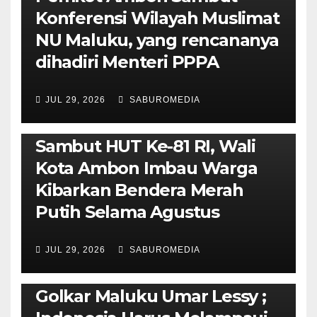
Konferensi Wilayah Muslimat
NU Maluku, yang rencananya
dihadiri Menteri PPPA
JUL 29, 2026
SABUROMEDIA
AMBON METRO
POLITIK & PEMERINTAHAN
Sambut HUT Ke-81 RI, Wali
Kota Ambon Imbau Warga
Kibarkan Bendera Merah
Putih Selama Agustus
AMBON METRO
JURNALISME AKTIVIS
JUL 29, 2026
SABUROMEDIA
PENDIDIKAN & OLAHRAGA
THE MOLUCCAS
Isi Materi LK-III HMI, Ketua
Golkar Maluku Umar Lessy ;