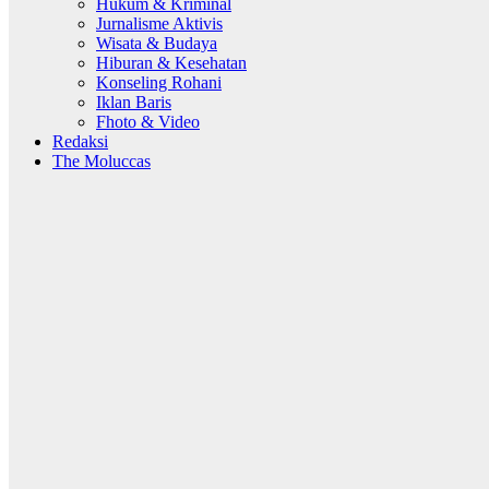
Hukum & Kriminal
Jurnalisme Aktivis
Wisata & Budaya
Hiburan & Kesehatan
Konseling Rohani
Iklan Baris
Fhoto & Video
Redaksi
The Moluccas