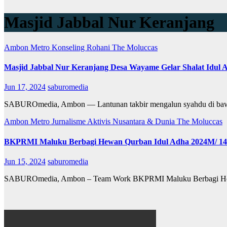
Masjid Jabbal Nur Keranjang
Ambon Metro
Konseling Rohani
The Moluccas
Masjid Jabbal Nur Keranjang Desa Wayame Gelar Shalat Idul A
Jun 17, 2024
saburomedia
SABUROmedia, Ambon — Lantunan takbir mengalun syahdu di bawa
Ambon Metro
Jurnalisme Aktivis
Nusantara & Dunia
The Moluccas
BKPRMI Maluku Berbagi Hewan Qurban Idul Adha 2024M/ 1
Jun 15, 2024
saburomedia
SABUROmedia, Ambon – Team Work BKPRMI Maluku Berbagi Hewa