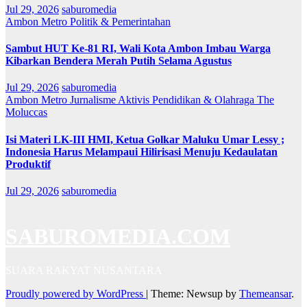
Jul 29, 2026
saburomedia
Ambon Metro
Politik & Pemerintahan
Sambut HUT Ke-81 RI, Wali Kota Ambon Imbau Warga
Kibarkan Bendera Merah Putih Selama Agustus
Jul 29, 2026
saburomedia
Ambon Metro
Jurnalisme Aktivis
Pendidikan & Olahraga
The
Moluccas
Isi Materi LK-III HMI, Ketua Golkar Maluku Umar Lessy ;
Indonesia Harus Melampaui Hilirisasi Menuju Kedaulatan
Produktif
Jul 29, 2026
saburomedia
SABUROMEDIA.COM
SUARA RAKYAT NUSANTARA
Proudly powered by WordPress
|
Theme: Newsup by
Themeansar
.