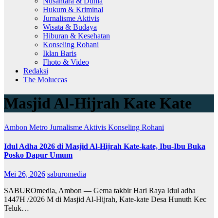
Nusantara & Dunia
Hukum & Kriminal
Jurnalisme Aktivis
Wisata & Budaya
Hiburan & Kesehatan
Konseling Rohani
Iklan Baris
Fhoto & Video
Redaksi
The Moluccas
Masjid Al-Hijrah Kate Kate
Ambon Metro
Jurnalisme Aktivis
Konseling Rohani
Idul Adha 2026 di Masjid Al-Hijrah Kate-kate, Ibu-Ibu Buka
Posko Dapur Umum
Mei 26, 2026
saburomedia
SABUROmedia, Ambon — Gema takbir Hari Raya Idul adha
1447H /2026 M di Masjid Al-Hijrah, Kate-kate Desa Hunuth Kec
Teluk…