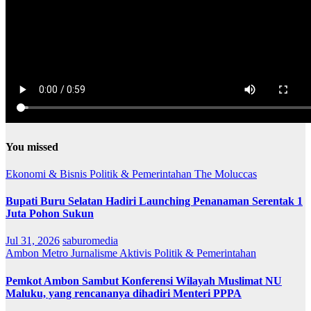
You missed
Ekonomi & Bisnis
Politik & Pemerintahan
The Moluccas
Bupati Buru Selatan Hadiri Launching Penanaman Serentak 1
Juta Pohon Sukun
Jul 31, 2026
saburomedia
Ambon Metro
Jurnalisme Aktivis
Politik & Pemerintahan
Pemkot Ambon Sambut Konferensi Wilayah Muslimat NU
Maluku, yang rencananya dihadiri Menteri PPPA