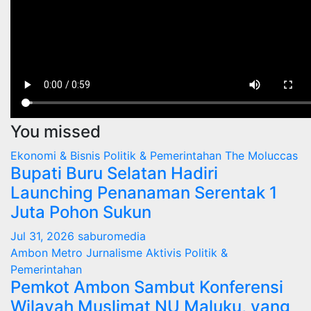
You missed
Ekonomi & Bisnis
Politik & Pemerintahan
The Moluccas
Bupati Buru Selatan Hadiri
Launching Penanaman Serentak 1
Juta Pohon Sukun
Jul 31, 2026
saburomedia
Ambon Metro
Jurnalisme Aktivis
Politik &
Pemerintahan
Pemkot Ambon Sambut Konferensi
Wilayah Muslimat NU Maluku, yang