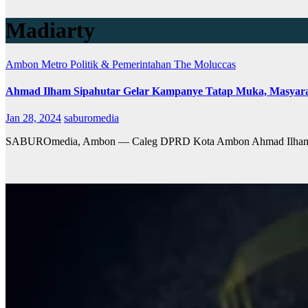
Madiarty
Ambon Metro
Politik & Pemerintahan
The Moluccas
Ahmad Ilham Sipahutar Gelar Kampanye Tatap Muka, Masyara
Jan 28, 2024
saburomedia
SABUROmedia, Ambon — Caleg DPRD Kota Ambon Ahmad Ilham Sipa