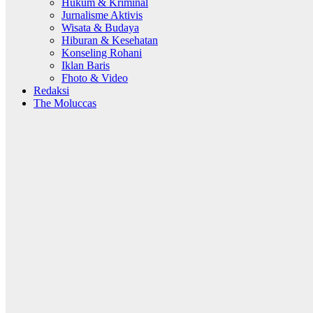
Hukum & Kriminal
Jurnalisme Aktivis
Wisata & Budaya
Hiburan & Kesehatan
Konseling Rohani
Iklan Baris
Fhoto & Video
Redaksi
The Moluccas